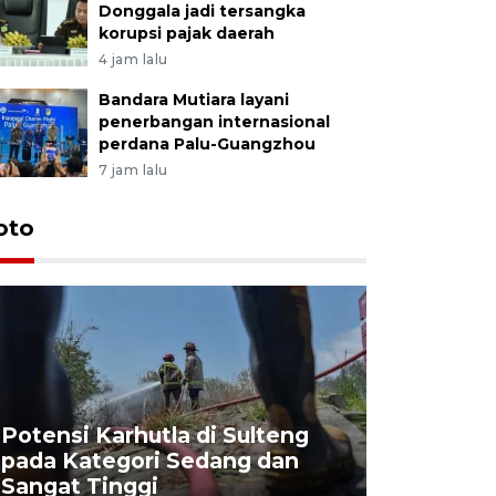
Donggala jadi tersangka
korupsi pajak daerah
4 jam lalu
Bandara Mutiara layani
penerbangan internasional
perdana Palu-Guangzhou
7 jam lalu
oto
Potensi Karhutla di Sulteng
pada Kategori Sedang dan
Penjuala
Sangat Tinggi
Kemerdek