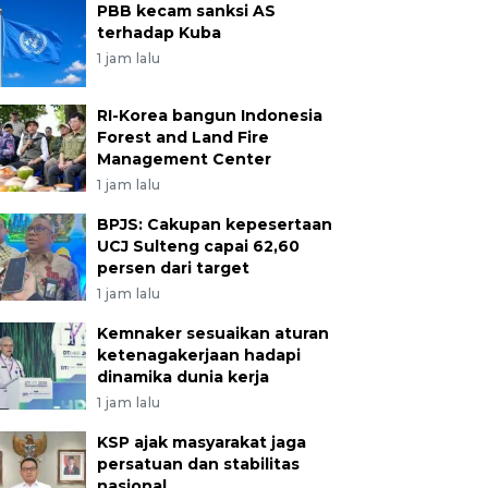
PBB kecam sanksi AS
terhadap Kuba
1 jam lalu
RI-Korea bangun Indonesia
Forest and Land Fire
Management Center
1 jam lalu
BPJS: Cakupan kepesertaan
UCJ Sulteng capai 62,60
persen dari target
1 jam lalu
Kemnaker sesuaikan aturan
ketenagakerjaan hadapi
dinamika dunia kerja
1 jam lalu
KSP ajak masyarakat jaga
persatuan dan stabilitas
nasional