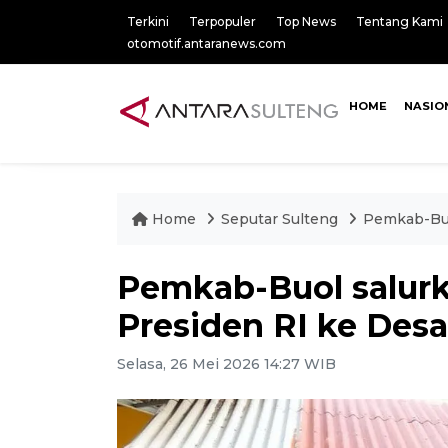
Terkini
Terpopuler
Top News
Tentang Kami
otomotif.antaranews.com
HOME
NASIO
Home
Seputar Sulteng
Pemkab-Buo
Pemkab-Buol salurk
Presiden RI ke Desa
Selasa, 26 Mei 2026 14:27 WIB