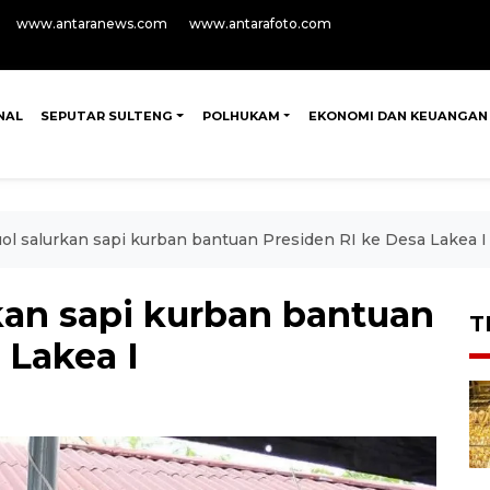
www.antaranews.com
www.antarafoto.com
NAL
SEPUTAR SULTENG
POLHUKAM
EKONOMI DAN KEUANGAN
l salurkan sapi kurban bantuan Presiden RI ke Desa Lakea I
an sapi kurban bantuan
T
 Lakea I