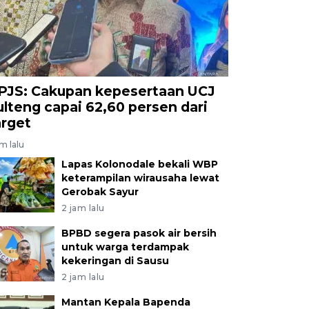
PJS: Cakupan kepesertaan UCJ
ulteng capai 62,60 persen dari
arget
am lalu
Lapas Kolonodale bekali WBP
keterampilan wirausaha lewat
Gerobak Sayur
2 jam lalu
BPBD segera pasok air bersih
untuk warga terdampak
kekeringan di Sausu
2 jam lalu
Mantan Kepala Bapenda