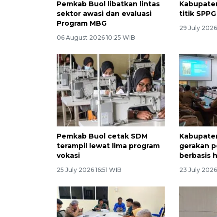
Pemkab Buol libatkan lintas
Kabupaten
sektor awasi dan evaluasi
titik SPPG
Program MBG
29 July 2026
06 August 2026 10:25 WIB
Pemkab Buol cetak SDM
Kabupaten
terampil lewat lima program
gerakan p
vokasi
berbasis h
25 July 2026 16:51 WIB
23 July 202