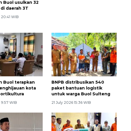
 Buol usulkan 32
Pemkab Buol bentuk desa
 di daerah 3T
ramah perempuan dan anak
guna cegah kekerasan
 20:41 WIB
28 July 2026 20:21 WIB
 Buol terapkan
BNPB distribusikan 540
enghijauan kota
paket bantuan logistik
ortikultura
untuk warga Buol Sulteng
6 9:57 WIB
21 July 2026 15:36 WIB