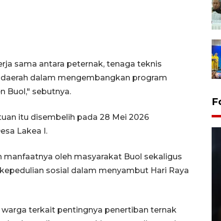
erja sama antara peternak, tenaga teknis
ah daerah dalam mengembangkan program
n Buol," sebutnya.
F
tuan itu disembelih pada 28 Mei 2026
esa Lakea I.
n manfaatnya oleh masyarakat Buol sekaligus
epedulian sosial dalam menyambut Hari Raya
Layanan pembuatan SIM Baru
warga terkait pentingnya penertiban ternak
di Satpas Polresta Palu