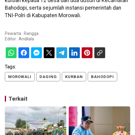
kurban kepada 12 desa dan dua dusun di Kecamatan
Bahodopi, serta sejumlah instansi pemerintah dan
TNI-Polri di Kabupaten Morowali.
Pewarta : Rangga
Editor :
Andilala
Tags:
MOROWALI
DAGING
KURBAN
BAHODOPI
Terkait