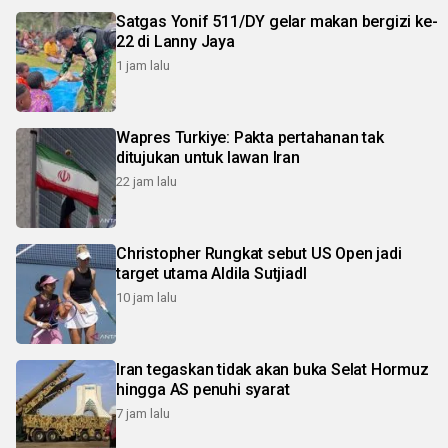
Satgas Yonif 511/DY gelar makan bergizi ke-
22 di Lanny Jaya
1 jam lalu
Wapres Turkiye: Pakta pertahanan tak
ditujukan untuk lawan Iran
22 jam lalu
Christopher Rungkat sebut US Open jadi
target utama Aldila SutjiadI
10 jam lalu
Iran tegaskan tidak akan buka Selat Hormuz
hingga AS penuhi syarat
7 jam lalu