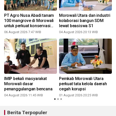
PT Agro Nusa Abadi tanam
Morowali Utara dan industri
i
100 mangrove di Morowali
kolaborasi bangun SDM
untuk perkuat konservasi
lewat beasiswa S1
pesisir
06 August 2026 7:47 WIB
04 August 2026 20:13 WIB
3
IMIP bekali masyarakat
Pemkab Morowali Utara
Morowali dasar
perkuat tata kelola daerah
penanggulangan bencana
cegah korupsi
04 August 2026 11:45 WIB
01 August 2026 20:25 WIB
2
Berita Terpopuler