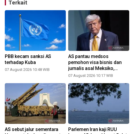
Terkait
PBB kecam sanksi AS
AS pantau medsos
terhadap Kuba
pemohon visa bisnis dan
jurnalis asal Meksiko,
07 August 2026 10:48 WIB
Kanada
07 August 2026 10:17 WIB
AS sebut jalur sementara
Parlemen Iran kaji RUU