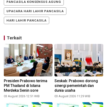
PANCASILA KONSENSUS AGUNG
UPACARA HARI LAHIR PANCASILA
HARI LAHIR PANCASILA
Terkait
a
Presiden Prabowo terima
Seskab: Prabowo dorong
PM Thailand di Istana
sinergi pemerintah dan
Merdeka Senin sore
dunia usaha
03 August 2026 12:51 WIB
03 August 2026 11:29 WIB
3