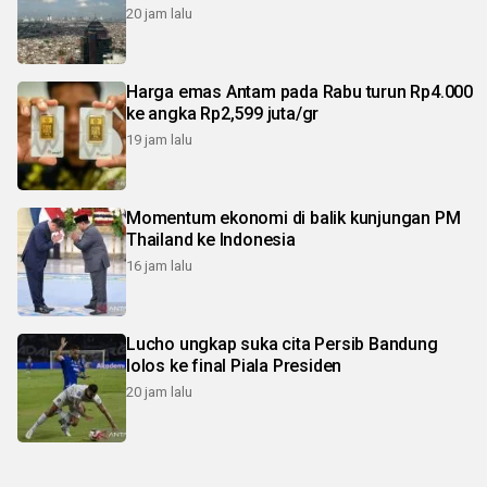
20 jam lalu
Harga emas Antam pada Rabu turun Rp4.000
ke angka Rp2,599 juta/gr
19 jam lalu
Momentum ekonomi di balik kunjungan PM
Thailand ke Indonesia
16 jam lalu
Lucho ungkap suka cita Persib Bandung
lolos ke final Piala Presiden
20 jam lalu