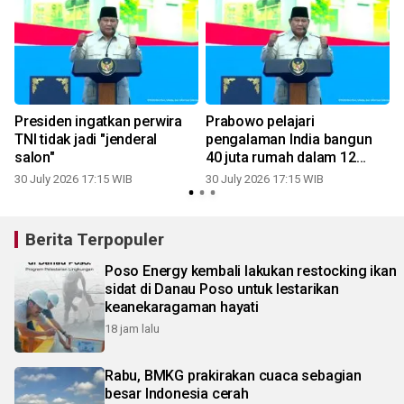
Presiden ingatkan perwira
Prabowo pelajari
TNI tidak jadi "jenderal
pengalaman India bangun
salon"
40 juta rumah dalam 12
tahun
30 July 2026 17:15 WIB
30 July 2026 17:15 WIB
3
Berita Terpopuler
Poso Energy kembali lakukan restocking ikan
sidat di Danau Poso untuk lestarikan
keanekaragaman hayati
18 jam lalu
Rabu, BMKG prakirakan cuaca sebagian
besar Indonesia cerah