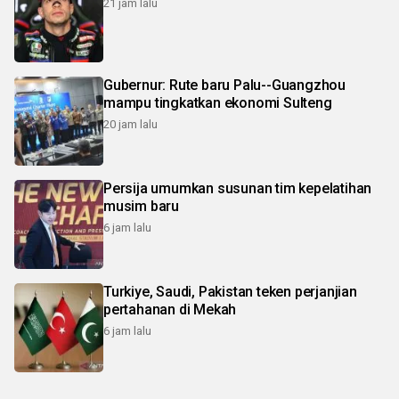
21 jam lalu
Gubernur: Rute baru Palu--Guangzhou
mampu tingkatkan ekonomi Sulteng
20 jam lalu
Persija umumkan susunan tim kepelatihan
musim baru
6 jam lalu
Turkiye, Saudi, Pakistan teken perjanjian
pertahanan di Mekah
6 jam lalu