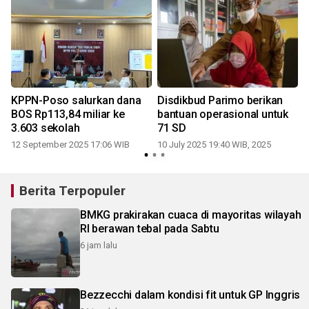
KPPN-Poso salurkan dana
Disdikbud Parimo berikan
BOS Rp113,84 miliar ke
bantuan operasional untuk
3.603 sekolah
71 SD
12 September 2025 17:06 WIB
10 July 2025 19:40 WIB, 2025
2
Berita Terpopuler
BMKG prakirakan cuaca di mayoritas wilayah
RI berawan tebal pada Sabtu
6 jam lalu
Bezzecchi dalam kondisi fit untuk GP Inggris