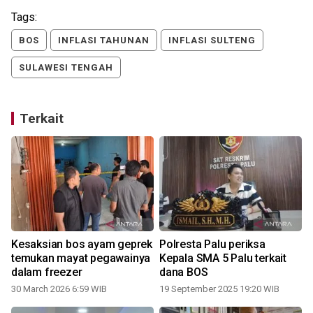
Tags:
BOS
INFLASI TAHUNAN
INFLASI SULTENG
SULAWESI TENGAH
Terkait
Kesaksian bos ayam geprek
Polresta Palu periksa
K
temukan mayat pegawainya
Kepala SMA 5 Palu terkait
dalam freezer
dana BOS
30 March 2026 6:59 WIB
19 September 2025 19:20 WIB