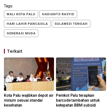
Tags:
WALI KOTA PALU
HADIANTO RASYID
HARI LAHIR PANCASILA
SULAWESI TENGAH
GENERASI MUDA
Terkait
Kota Palu wajibkan depot air
Pemkot Palu terapkan
minum sesuai standar
barcode tambahan untuk
kesehatan
ketepatan BBM subsidi