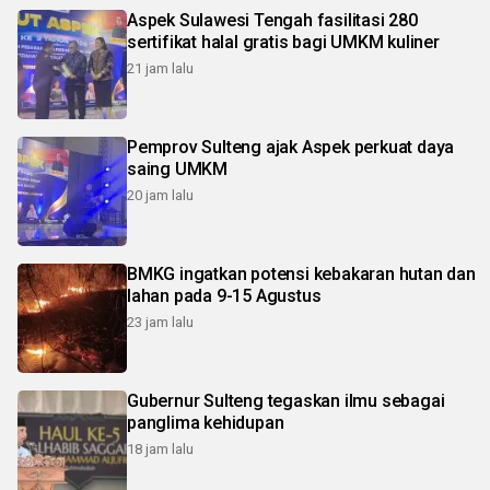
Aspek Sulawesi Tengah fasilitasi 280
sertifikat halal gratis bagi UMKM kuliner
21 jam lalu
Pemprov Sulteng ajak Aspek perkuat daya
saing UMKM
20 jam lalu
BMKG ingatkan potensi kebakaran hutan dan
lahan pada 9-15 Agustus
23 jam lalu
Gubernur Sulteng tegaskan ilmu sebagai
panglima kehidupan
18 jam lalu