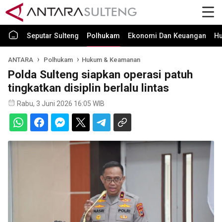
Seputar Sulteng
Polhukam
Ekonomi Dan Keuangan
H
ANTARA
Polhukam
Hukum & Keamanan
Polda Sulteng siapkan operasi patuh
tingkatkan disiplin berlalu lintas
Rabu, 3 Juni 2026 16:05 WIB