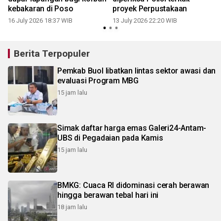
kebakaran di Poso
proyek Perpustakaan
16 July 2026 18:37 WIB
13 July 2026 22:20 WIB
0
Berita Terpopuler
Pemkab Buol libatkan lintas sektor awasi dan
evaluasi Program MBG
15 jam lalu
Simak daftar harga emas Galeri24-Antam-
UBS di Pegadaian pada Kamis
15 jam lalu
BMKG: Cuaca RI didominasi cerah berawan
hingga berawan tebal hari ini
18 jam lalu