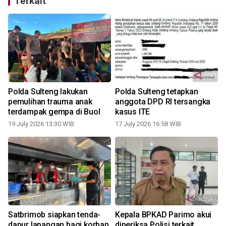
Terkait
Polda Sulteng lakukan
Polda Sulteng tetapkan
pemulihan trauma anak
anggota DPD RI tersangka
terdampak gempa di Buol
kasus ITE
19 July 2026 13:30 WIB
17 July 2026 16:58 WIB
1
Satbrimob siapkan tenda-
Kepala BPKAD Parimo akui
dapur lapangan bagi korban
diperiksa Polisi terkait