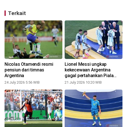
Terkait
Nicolas Otamendi resmi
Lionel Messi ungkap
pensiun dari timnas
kekecewaan Argentina
Argentina
gagal pertahankan Piala
Dunia
24 July 2026 5:56 WIB
21 July 2026 10:20 WIB
2