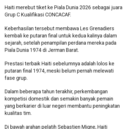
Haiti merebut tiket ke Piala Dunia 2026 sebagai juara
Grup C Kualifikasi CONCACAF.
Keberhasilan tersebut membawa Les Grenadiers
kembali ke putaran final untuk kedua kalinya dalam
sejarah, setelah penampilan perdana mereka pada
Piala Dunia 1974 di Jerman Barat.
Prestasi terbaik Haiti sebelumnya adalah lolos ke
putaran final 1974, meski belum pernah melewati
fase grup.
Dalam beberapa tahun terakhir, perkembangan
kompetisi domestik dan semakin banyak pemain
yang berkarier di luar negeri membantu peningkatan
kualitas tim.
Di bawah arahan pelatih Sebastien Migne, Haiti