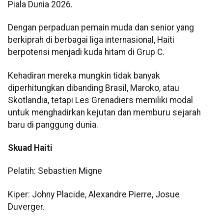
Piala Dunia 2026.
Dengan perpaduan pemain muda dan senior yang
berkiprah di berbagai liga internasional, Haiti
berpotensi menjadi kuda hitam di Grup C.
Kehadiran mereka mungkin tidak banyak
diperhitungkan dibanding Brasil, Maroko, atau
Skotlandia, tetapi Les Grenadiers memiliki modal
untuk menghadirkan kejutan dan memburu sejarah
baru di panggung dunia.
Skuad Haiti
Pelatih: Sebastien Migne
Kiper: Johny Placide, Alexandre Pierre, Josue
Duverger.