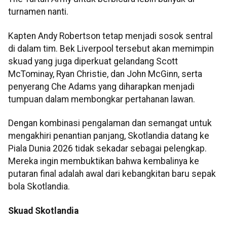
turnamen nanti.
Kapten Andy Robertson tetap menjadi sosok sentral
di dalam tim. Bek Liverpool tersebut akan memimpin
skuad yang juga diperkuat gelandang Scott
McTominay, Ryan Christie, dan John McGinn, serta
penyerang Che Adams yang diharapkan menjadi
tumpuan dalam membongkar pertahanan lawan.
Dengan kombinasi pengalaman dan semangat untuk
mengakhiri penantian panjang, Skotlandia datang ke
Piala Dunia 2026 tidak sekadar sebagai pelengkap.
Mereka ingin membuktikan bahwa kembalinya ke
putaran final adalah awal dari kebangkitan baru sepak
bola Skotlandia.
Skuad Skotlandia