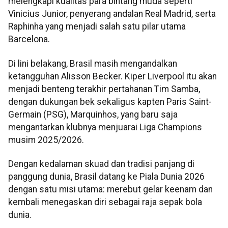
melengkapi kualitas para bintang muda seperti
Vinicius Junior, penyerang andalan Real Madrid, serta
Raphinha yang menjadi salah satu pilar utama
Barcelona.
Di lini belakang, Brasil masih mengandalkan
ketangguhan Alisson Becker. Kiper Liverpool itu akan
menjadi benteng terakhir pertahanan Tim Samba,
dengan dukungan bek sekaligus kapten Paris Saint-
Germain (PSG), Marquinhos, yang baru saja
mengantarkan klubnya menjuarai Liga Champions
musim 2025/2026.
Dengan kedalaman skuad dan tradisi panjang di
panggung dunia, Brasil datang ke Piala Dunia 2026
dengan satu misi utama: merebut gelar keenam dan
kembali menegaskan diri sebagai raja sepak bola
dunia.