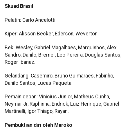
Skuad Brasil
Pelatih: Carlo Ancelotti.
Kiper: Alisson Becker, Ederson, Weverton.
Bek: Wesley, Gabriel Magalhaes, Marquinhos, Alex
Sandro, Danilo, Bremer, Leo Pereira, Douglas Santos,
Roger Ibanez.
Gelandang: Casemiro, Bruno Guimaraes, Fabinho,
Danilo Santos, Lucas Paqueta.
Pemain depan: Vinicius Junior, Matheus Cunha,
Neymar Jr, Raphinha, Endrick, Luiz Henrique, Gabriel
Martinelli, Igor Thiago, Rayan.
Pembuktian diri oleh Maroko