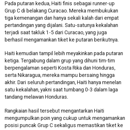
Pada putaran kedua, Haiti finis sebagai runner-up
Grup C di belakang Curacao. Mereka membukukan
tiga kemenangan dan hanya sekali kalah dari empat
pertandingan yang dijalani. Satu-satunya kekalahan
terjadi saat takluk 1-5 dari Curacao, yang juga
berhasil mengamankan tiket ke putaran berikutnya.
Haiti kemudian tampil lebih meyakinkan pada putaran
ketiga. Tergabung dalam grup yang dihuni tim-tim
berpengalaman seperti Kosta Rika dan Honduras,
serta Nikaragua, mereka mampu bersaing hingga
akhir. Dari seluruh pertandingan, Haiti hanya menelan
satu kekalahan, yakni saat tumbang 0-3 dalam laga
tandang melawan Honduras.
Rangkaian hasil tersebut mengantarkan Haiti
mengumpulkan poin yang cukup untuk mengamankan
posisi puncak Grup C sekaligus memastikan tiket ke