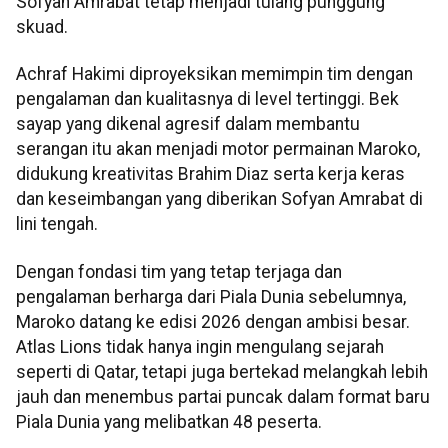
Sofyan Amrabat tetap menjadi tulang punggung
skuad.
Achraf Hakimi diproyeksikan memimpin tim dengan
pengalaman dan kualitasnya di level tertinggi. Bek
sayap yang dikenal agresif dalam membantu
serangan itu akan menjadi motor permainan Maroko,
didukung kreativitas Brahim Diaz serta kerja keras
dan keseimbangan yang diberikan Sofyan Amrabat di
lini tengah.
Dengan fondasi tim yang tetap terjaga dan
pengalaman berharga dari Piala Dunia sebelumnya,
Maroko datang ke edisi 2026 dengan ambisi besar.
Atlas Lions tidak hanya ingin mengulang sejarah
seperti di Qatar, tetapi juga bertekad melangkah lebih
jauh dan menembus partai puncak dalam format baru
Piala Dunia yang melibatkan 48 peserta.