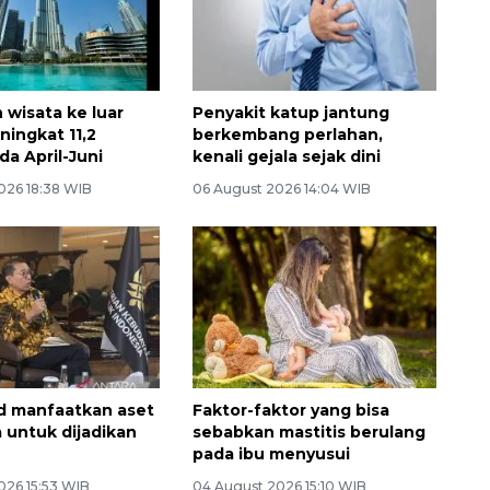
 wisata ke luar
Penyakit katup jantung
ningkat 11,2
berkembang perlahan,
da April-Juni
kenali gejala sejak dini
026 18:38 WIB
06 August 2026 14:04 WIB
 manfaatkan aset
Faktor-faktor yang bisa
 untuk dijadikan
sebabkan mastitis berulang
pada ibu menyusui
026 15:53 WIB
04 August 2026 15:10 WIB