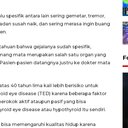
alu spesifik antara lain sering gemetar, tremor,
badan susah naik, dan sering merasa ingin buang
en.
tahuan bahwa gejalanya sudah spesifik,
emang mata merupakan salah satu organ yang
F
. Pasien-pasien datangnya justru ke dokter mata
as 40 tahun lima kali lebih berisiko untuk
roid eye disease (TED) karena beberapa faktor
n merokok aktif ataupun pasif yang bisa
id eye disease atau hypothyroid itu sendiri.
Layanan pembuatan SIM Baru
di Satpas Polresta Palu
a bisa memengaruhi kualitas hidup karena