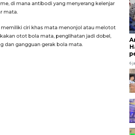
disme, di mana antibodi yang menyerang kelenjar
ar mata.
memiliki ciri khas mata menonjol atau melotot
kan otot bola mata, penglihatan jadi dobel,
A
ng dan gangguan gerak bola mata.
H
p
6 j