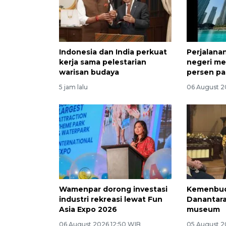
Indonesia dan India perkuat
Perjalanan
kerja sama pelestarian
negeri me
warisan budaya
persen pa
5 jam lalu
06 August 2
Wamenpar dorong investasi
Kemenbud
industri rekreasi lewat Fun
Danantara
Asia Expo 2026
museum
06 August 2026 12:50 WIB
05 August 2