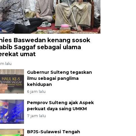
nies Baswedan kenang sosok
abib Saggaf sebagai ulama
erekat umat
am lalu
Gubernur Sulteng tegaskan
ilmu sebagai panglima
kehidupan
6 jam lalu
Pemprov Sulteng ajak Aspek
perkuat daya saing UMKM
7 jam lalu
BPJS-Sulawesi Tengah