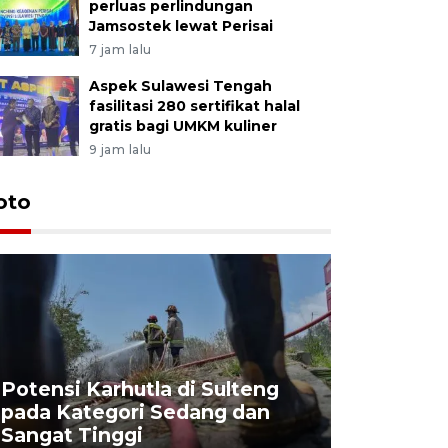
perluas perlindungan
Jamsostek lewat Perisai
7 jam lalu
Aspek Sulawesi Tengah
fasilitasi 280 sertifikat halal
gratis bagi UMKM kuliner
9 jam lalu
oto
Potensi Karhutla di Sulteng
pada Kategori Sedang dan
Penjuala
Sangat Tinggi
Kemerdek