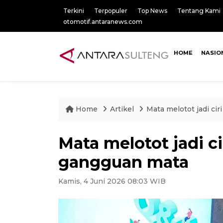
Terkini
Terpopuler
Top News
Tentang Kami
otomotif.antaranews.com
HOME
NASIO
Home
Artikel
Mata melotot jadi cir
Mata melotot jadi ci
gangguan mata
Kamis, 4 Juni 2026 08:03 WIB