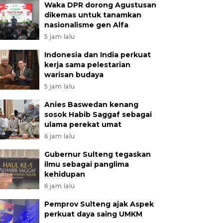
Waka DPR dorong Agustusan
dikemas untuk tanamkan
nasionalisme gen Alfa
5 jam lalu
Indonesia dan India perkuat
kerja sama pelestarian
warisan budaya
5 jam lalu
Anies Baswedan kenang
sosok Habib Saggaf sebagai
ulama perekat umat
6 jam lalu
Gubernur Sulteng tegaskan
ilmu sebagai panglima
kehidupan
6 jam lalu
Pemprov Sulteng ajak Aspek
perkuat daya saing UMKM