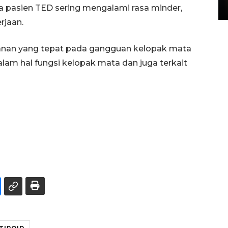
15 July 2026 14:08 WIB
a pasien TED sering mengalami rasa minder,
rjaan.
ganan yang tepat pada gangguan kelopak mata
lam hal fungsi kelopak mata dan juga terkait
TIROID