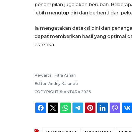
penampilan juga akan berubah. Beberap
lebih menutup diri dan berhenti dari peke
Ia mengatakan deteksi dini dan penan
dapat memberikan hasil yang optimal da
estetika.
Pewarta :
Fitra Ashari
Editor:
Andriy Karantiti
COPYRIGHT ©
ANTARA
2026
KELOPAK MATA
TIROID MATA
HIPER