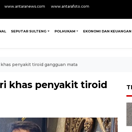
www.antaranews.com
www.antarafoto.com
NAL
SEPUTAR SULTENG
POLHUKAM
EKONOMI DAN KEUANGAN
i khas penyakit tiroid gangguan mata
ri khas penyakit tiroid
T