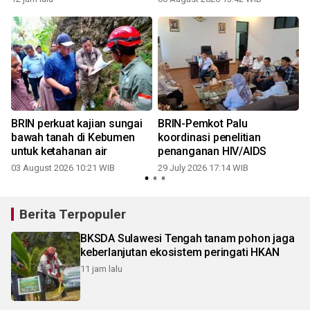
BRIN perkuat kajian sungai
BRIN-Pemkot Palu
bawah tanah di Kebumen
koordinasi penelitian
untuk ketahanan air
penanganan HIV/AIDS
03 August 2026 10:21 WIB
29 July 2026 17:14 WIB
0
Berita Terpopuler
BKSDA Sulawesi Tengah tanam pohon jaga
keberlanjutan ekosistem peringati HKAN
11 jam lalu