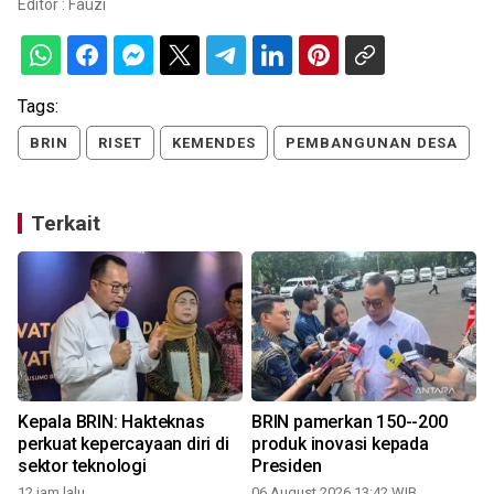
Editor :
Fauzi
Tags:
BRIN
RISET
KEMENDES
PEMBANGUNAN DESA
Terkait
Kepala BRIN: Hakteknas
BRIN pamerkan 150--200
perkuat kepercayaan diri di
produk inovasi kepada
sektor teknologi
Presiden
12 jam lalu
06 August 2026 13:42 WIB
2