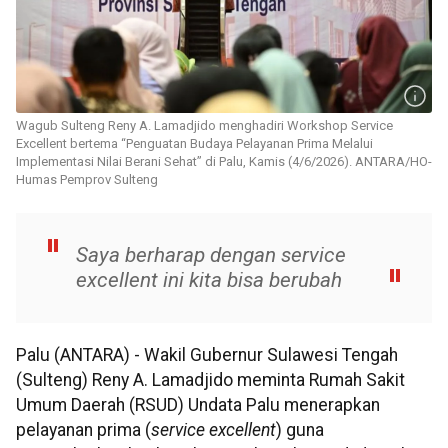
Wagub Sulteng Reny A. Lamadjido menghadiri Workshop Service
Excellent bertema “Penguatan Budaya Pelayanan Prima Melalui
Implementasi Nilai Berani Sehat” di Palu, Kamis (4/6/2026). ANTARA/HO-
Humas Pemprov Sulteng
Saya berharap dengan service
excellent ini kita bisa berubah
Palu (ANTARA) - Wakil Gubernur Sulawesi Tengah
(Sulteng) Reny A. Lamadjido meminta Rumah Sakit
Umum Daerah (RSUD) Undata Palu menerapkan
pelayanan prima (
service excellent
) guna