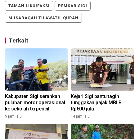
TAMAN LIKUIFAKSI
PEMKAB SIGI
MUSABAQAH TILAWATIL QURAN
Terkait
n
Kabupaten Sigi serahkan
Kejari Sigi bantu tagih
puluhan motor operasional
tunggakan pajak MBLB
ke sekolah terpencil
Rp600 juta
9 jam lalu
14 jam lalu