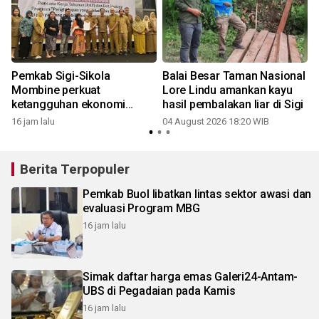
Pemkab Sigi-Sikola
Balai Besar Taman Nasional
Mombine perkuat
Lore Lindu amankan kayu
ketangguhan ekonomi
hasil pembalakan liar di Sigi
kelompok rentan
16 jam lalu
04 August 2026 18:20 WIB
Berita Terpopuler
Pemkab Buol libatkan lintas sektor awasi dan
evaluasi Program MBG
16 jam lalu
Simak daftar harga emas Galeri24-Antam-
UBS di Pegadaian pada Kamis
16 jam lalu