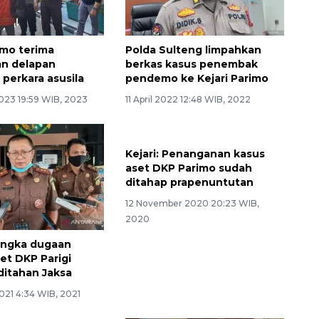
imo terima
Polda Sulteng limpahkan
an delapan
berkas kasus penembak
 perkara asusila
pendemo ke Kejari Parimo
023 19:59 WIB, 2023
11 April 2022 12:48 WIB, 2022
Kejari: Penanganan kasus
aset DKP Parimo sudah
ditahap prapenuntutan
12 November 2020 20:23 WIB,
2020
angka dugaan
et DKP Parigi
itahan Jaksa
2021 4:34 WIB, 2021