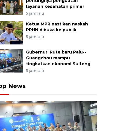
pentingnya penguatan
layanan kesehatan primer
5 jam lalu
Ketua MPR pastikan naskah
PPHN dibuka ke publik
5 jam lalu
Gubernur: Rute baru Palu--
Guangzhou mampu
tingkatkan ekonomi Sulteng
5 jam lalu
op News