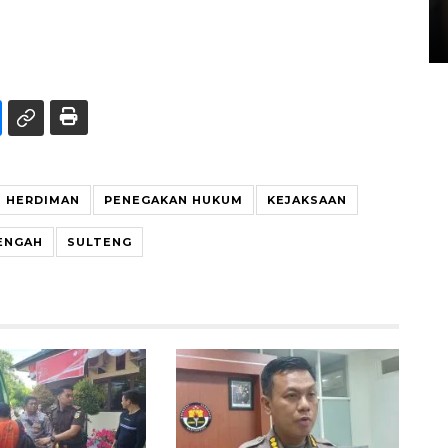
di Satpas Polresta Palu
15 July 2026 14:08 WIB
N HERDIMAN
PENEGAKAN HUKUM
KEJAKSAAN
ENGAH
SULTENG