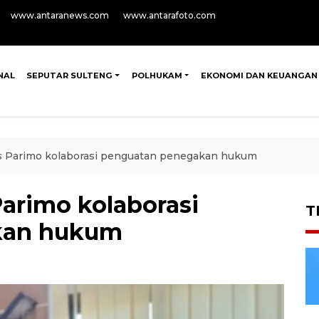
www.antaranews.com
www.antarafoto.com
NAL
SEPUTAR SULTENG
POLHUKAM
EKONOMI DAN KEUANGAN
alis Parimo kolaborasi penguatan penegakan hukum
 Parimo kolaborasi
T
kan hukum