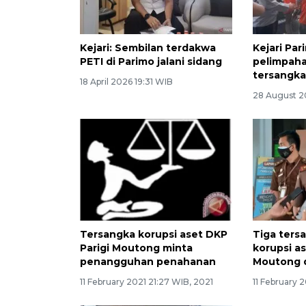
Kejari: Sembilan terdakwa
Kejari Par
PETI di Parimo jalani sidang
pelimpah
tersangka
18 April 2026 19:31 WIB
28 August 2
Tersangka korupsi aset DKP
Tiga ters
Parigi Moutong minta
korupsi as
penangguhan penahanan
Moutong d
11 February 2021 21:27 WIB, 2021
11 February 