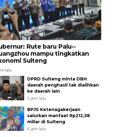
ubernur: Rute baru Palu--
uangzhou mampu tingkatkan
konomi Sulteng
am lalu
DPRD Sulteng minta DBH
daerah penghasil tak dialihkan
ke daerah lain
5 jam lalu
BPJS Ketenagakerjaan
salurkan manfaat Rp212,38
miliar di Sulteng
5 jam lalu