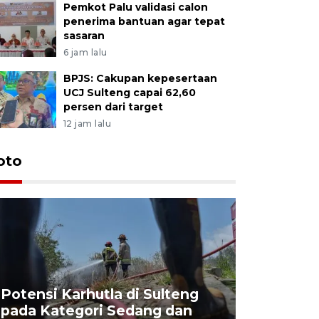
Pemkot Palu validasi calon
penerima bantuan agar tepat
sasaran
6 jam lalu
BPJS: Cakupan kepesertaan
UCJ Sulteng capai 62,60
persen dari target
12 jam lalu
oto
Potensi Karhutla di Sulteng
pada Kategori Sedang dan
Penjuala