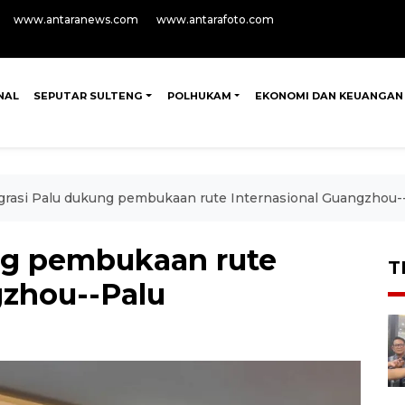
www.antaranews.com
www.antarafoto.com
NAL
SEPUTAR SULTENG
POLHUKAM
EKONOMI DAN KEUANGAN
grasi Palu dukung pembukaan rute Internasional Guangzhou-
ng pembukaan rute
T
gzhou--Palu