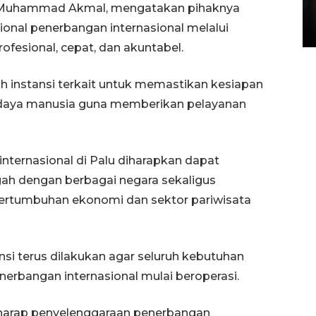
lu, Muhammad Akmal, mengatakan pihaknya
di Satpas Polresta Palu
nal penerbangan internasional melalui
15 July 2026 14:08 WIB
ofesional, cepat, dan akuntabel.
h instansi terkait untuk memastikan kesiapan
er daya manusia guna memberikan pelayanan
nternasional di Palu diharapkan dapat
ah dengan berbagai negara sekaligus
ertumbuhan ekonomi dan sektor pariwisata
nsi terus dilakukan agar seluruh kebutuhan
erbangan internasional mulai beroperasi.
berharap penyelenggaraan penerbangan