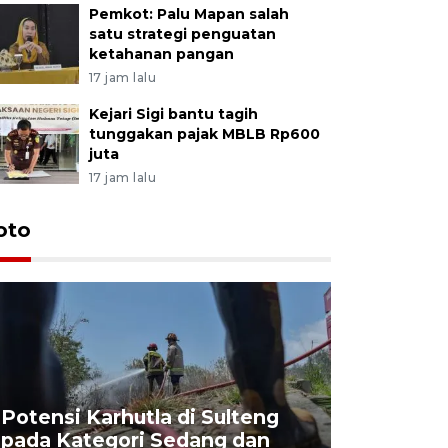
Pemkot: Palu Mapan salah
satu strategi penguatan
ketahanan pangan
17 jam lalu
Kejari Sigi bantu tagih
tunggakan pajak MBLB Rp600
juta
17 jam lalu
oto
Potensi Karhutla di Sulteng
pada Kategori Sedang dan
Penjuala