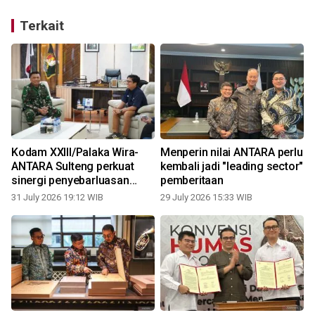
Terkait
i
Kodam XXIII/Palaka Wira-
Menperin nilai ANTARA perlu
ANTARA Sulteng perkuat
kembali jadi "leading sector"
a
sinergi penyebarluasan
pemberitaan
informasi
31 July 2026 19:12 WIB
29 July 2026 15:33 WIB