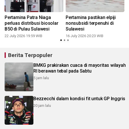
h
Pertamina Patra Niaga
Pertamina pastikan elpiji
perluas distribusi biosolar
nonsubsidi terpenuhi di
B50 di Pulau Sulawesi
Sulawesi
22 July 2026 19:59 WIB
16 July 2026 20:23 WIB
0
Berita Terpopuler
BMKG prakirakan cuaca di mayoritas wilayah
RI berawan tebal pada Sabtu
5 jam lalu
Bezzecchi dalam kondisi fit untuk GP Inggris
20 jam lalu