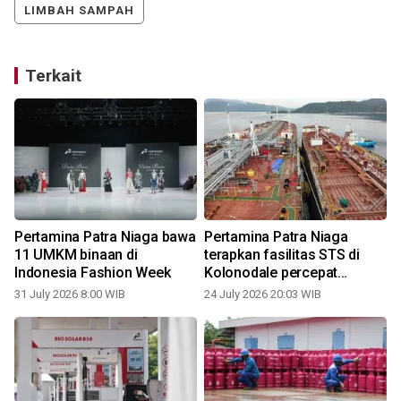
LIMBAH SAMPAH
Terkait
Pertamina Patra Niaga bawa
Pertamina Patra Niaga
11 UMKM binaan di
terapkan fasilitas STS di
Indonesia Fashion Week
Kolonodale percepat
distribusi B50
31 July 2026 8:00 WIB
24 July 2026 20:03 WIB
1