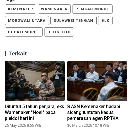
KEMENAKER
WAMENAKER
PEMKAB MORUT
MOROWALI UTARA
SULAWESI TENGAH
BLK
BUPATI MORUT
DELIS HEHI
Terkait
Dituntut 5 tahun penjara, eks
8 ASN Kemenaker hadapi
Wamenaker "Noel" baca
sidang tuntutan kasus
a
pleidoi hari ini
pemerasan agen RPTKA
25 May 2026 8:55 WIB
30 March 2026 10:18 WIB