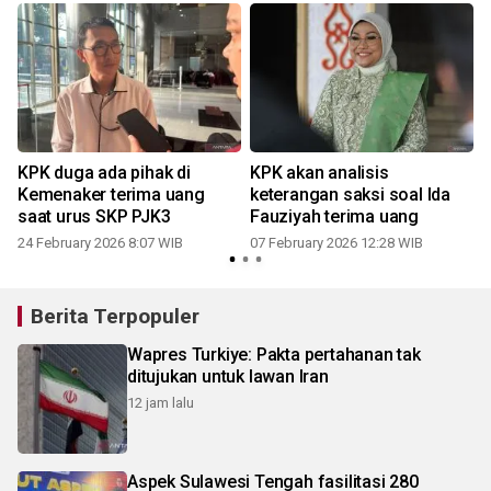
n
KPK duga ada pihak di
KPK akan analisis
Kemenaker terima uang
keterangan saksi soal Ida
saat urus SKP PJK3
Fauziyah terima uang
24 February 2026 8:07 WIB
07 February 2026 12:28 WIB
Berita Terpopuler
Wapres Turkiye: Pakta pertahanan tak
ditujukan untuk lawan Iran
12 jam lalu
Aspek Sulawesi Tengah fasilitasi 280