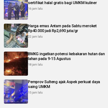
sertifikat halal gratis bagi UMKM kuliner
16 jam lalu
Harga emas Antam pada Sabtu meroket
Rp40.000 jadi Rp2,690 juta/gr
22 jam lalu
BMKG ingatkan potensi kebakaran hutan dan
lahan pada 9-15 Agustus
18 jam lalu
Pemprov Sulteng ajak Aspek perkuat daya
saing UMKM
15 jam lalu