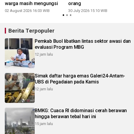
warga masih mengungsi
orang
02 August 2026 16:03 WIB
30 July 2026 15:10 WIB
2
Berita Terpopuler
Pemkab Buol libatkan lintas sektor awasi dan
evaluasi Program MBG
12 jam lalu
Simak daftar harga emas Galeri24-Antam-
UBS di Pegadaian pada Kamis
12 jam lalu
BMKG: Cuaca RI didominasi cerah berawan
hingga berawan tebal hari ini
15 jam lalu