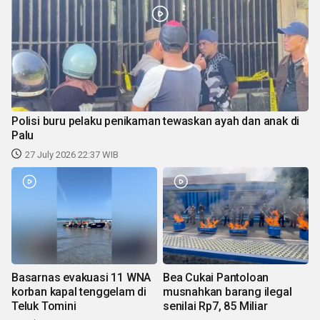
Polisi buru pelaku penikaman tewaskan ayah dan anak di
Palu
27 July 2026 22:37 WIB
Basarnas evakuasi 11 WNA
Bea Cukai Pantoloan
korban kapal tenggelam di
musnahkan barang ilegal
Teluk Tomini
senilai Rp7, 85 Miliar