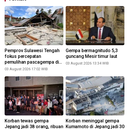
Pemprov Sulawesi Tengah
Gempa bermagnitudo 5,3
fokus percepatan
guncang Mesir timur laut
pemulihan pascagempa di
03 August 2026 13:34 WIB
Sigi
03 August 2026 17:02 WIB
3
Korban tewas gempa
Korban meninggal gempa
Jepang jadi 38 orang, ribuan
Kumamoto di Jepang jadi 30