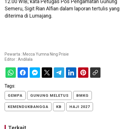
12.00 WIB,"kata Petugas Pos Pengamatan Gunung
Semeru, Sigit Rian Alfian dalam laporan tertulis yang
diterima di Lumajang.
Pewarta : Mecca Yumna Ning Prisie
Editor :
Andilala
Tags:
GEMPA
GUNUNG MELETUS
BMKG
KEMENDUKBANGGA
KB
HAJI 2027
Terkait