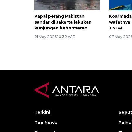
Kapal perang Pakistan
Koarmada I
sandar di Jakarta lakukan
wafatnya 
kunjungan kehormatan
TNI AL
21 May 2026 10:32 WIB
07 May 2026
Terkini
Seput
Top News
Polh