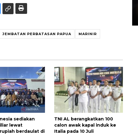
Layanan pembuatan SIM Baru
di Satpas Polresta Palu
15 July 2026 14:08 WIB
JEMBATAN PERBATASAN PAPUA
MARINIR
nesia sediakan
TNI AL berangkatkan 100
liar lewat
calon awak kapal induk ke
rupiah berdaulat di
Italia pada 10 Juli