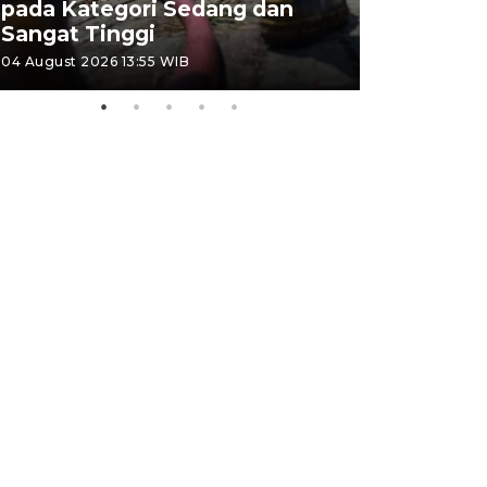
pada Kategori Sedang dan
Penjuala
Sangat Tinggi
Kemerdek
04 August 2026 13:55 WIB
03 August 202