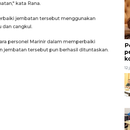
hatan," kata Rana.
erbaiki jembatan tersebut menggunakan
u dan cangkul.
ra personel Marinir dalam memperbaiki
P
n jembatan tersebut pun berhasil dituntaskan.
p
k
12 