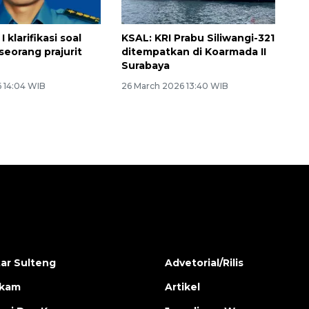
 klarifikasi soal
KSAL: KRI Prabu Siliwangi-321
seorang prajurit
ditempatkan di Koarmada II
Surabaya
 14:04 WIB
26 March 2026 13:40 WIB
ar Sulteng
Advetorial/Rilis
ukam
Artikel