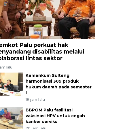
emkot Palu perkuat hak
enyandang disabilitas melalui
olaborasi lintas sektor
jam lalu
Kemenkum Sulteng
harmonisasi 309 produk
hukum daerah pada semester
I
19 jam lalu
BBPOM Palu fasilitasi
vaksinasi HPV untuk cegah
kanker serviks
20 jam lalu