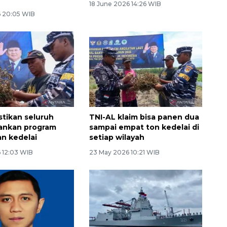
18 June 2026 14:26 WIB
6 20:05 WIB
stikan seluruh
TNI-AL klaim bisa panen dua
lankan program
sampai empat ton kedelai di
n kedelai
setiap wilayah
 12:03 WIB
23 May 2026 10:21 WIB