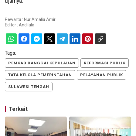
ujarnya.
Pewarta : Nur Amalia Amir
Editor :
Andilala
Tags:
PEMKAB BANGGAI KEPULAUAN
REFORMASI PUBLIK
TATA KELOLA PEMERINTAHAN
PELAYANAN PUBLIK
SULAWESI TENGAH
Terkait