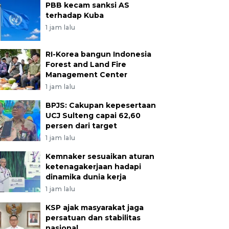
PBB kecam sanksi AS
terhadap Kuba
1 jam lalu
RI-Korea bangun Indonesia
Forest and Land Fire
Management Center
1 jam lalu
BPJS: Cakupan kepesertaan
UCJ Sulteng capai 62,60
persen dari target
1 jam lalu
Kemnaker sesuaikan aturan
ketenagakerjaan hadapi
dinamika dunia kerja
1 jam lalu
KSP ajak masyarakat jaga
persatuan dan stabilitas
nasional