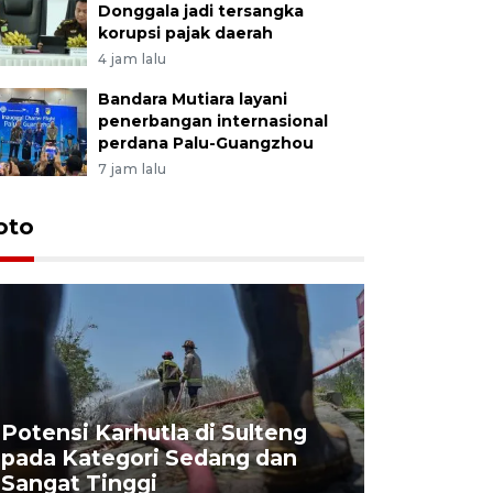
Donggala jadi tersangka
korupsi pajak daerah
4 jam lalu
Bandara Mutiara layani
penerbangan internasional
perdana Palu-Guangzhou
7 jam lalu
oto
Potensi Karhutla di Sulteng
pada Kategori Sedang dan
Penjuala
Sangat Tinggi
Kemerdek