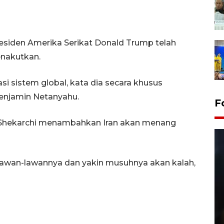
esiden Amerika Serikat Donald Trump telah
enakutkan.
si sistem global, kata dia secara khusus
enjamin Netanyahu.
F
ta Shekarchi menambahkan Iran akan menang
lawan-lawannya dan yakin musuhnya akan kalah,
Layanan pembuatan SIM Baru
di Satpas Polresta Palu