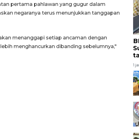
ngatan pertama pahlawan yang gugur dalam
elaskan negaranya terus menunjukkan tanggapan
mi akan menanggapi setiap ancaman dengan
B
dan lebih menghancurkan dibanding sebelumnya,"
S
t
1 j