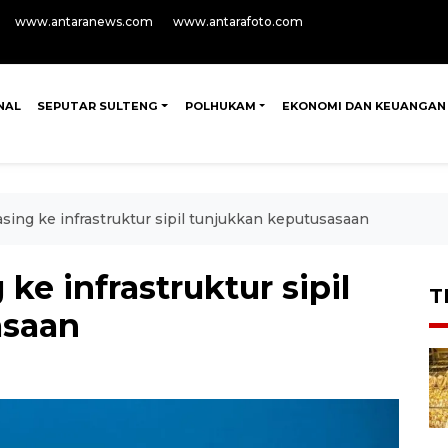
www.antaranews.com
www.antarafoto.com
NAL
SEPUTAR SULTENG
POLHUKAM
EKONOMI DAN KEUANGAN
asing ke infrastruktur sipil tunjukkan keputusasaan
 ke infrastruktur sipil
T
asaan