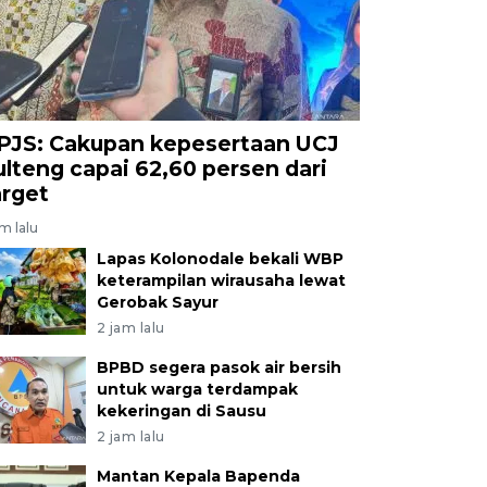
PJS: Cakupan kepesertaan UCJ
ulteng capai 62,60 persen dari
arget
am lalu
Lapas Kolonodale bekali WBP
keterampilan wirausaha lewat
Gerobak Sayur
2 jam lalu
BPBD segera pasok air bersih
untuk warga terdampak
kekeringan di Sausu
2 jam lalu
Mantan Kepala Bapenda