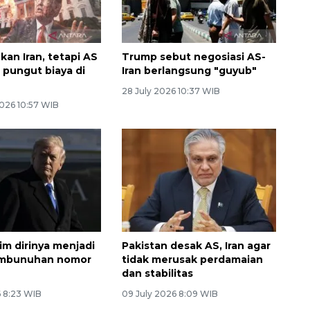
kan Iran, tetapi AS
Trump sebut negosiasi AS-
 pungut biaya di
Iran berlangsung "guyub"
28 July 2026 10:37 WIB
026 10:57 WIB
im dirinya menjadi
Pakistan desak AS, Iran agar
embunuhan nomor
tidak merusak perdamaian
dan stabilitas
6 8:23 WIB
09 July 2026 8:09 WIB