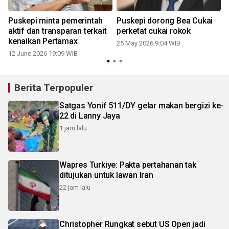
i
Puskepi minta pemerintah
Puskepi dorong Bea Cukai
aktif dan transparan terkait
perketat cukai rokok
kenaikan Pertamax
25 May 2026 9:04 WIB
0
12 June 2026 19:09 WIB
Berita Terpopuler
Satgas Yonif 511/DY gelar makan bergizi ke-
22 di Lanny Jaya
1 jam lalu
Wapres Turkiye: Pakta pertahanan tak
ditujukan untuk lawan Iran
22 jam lalu
Christopher Rungkat sebut US Open jadi