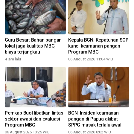
Guru Besar: Bahan pangan
Kepala BGN: Kepatuhan SOP
lokal jaga kualitas MBG,
kunci keamanan pangan
biaya terjangkau
Program MBG
4 jam lalu
06 August 2026 11:04 WIB
Pemkab Buol libatkan lintas
BGN: Insiden keamanan
sektor awasi dan evaluasi
pangan di Papua akibat
Program MBG
SPPG masak terlalu awal
3
06 August 2026 10:25 WIB
06 August 2026 8:02 WIB