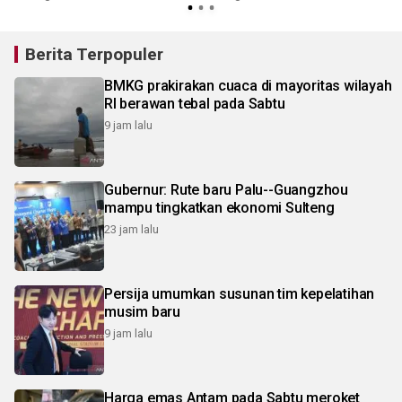
Berita Terpopuler
BMKG prakirakan cuaca di mayoritas wilayah
RI berawan tebal pada Sabtu
9 jam lalu
Gubernur: Rute baru Palu--Guangzhou
mampu tingkatkan ekonomi Sulteng
23 jam lalu
Persija umumkan susunan tim kepelatihan
musim baru
9 jam lalu
Harga emas Antam pada Sabtu meroket