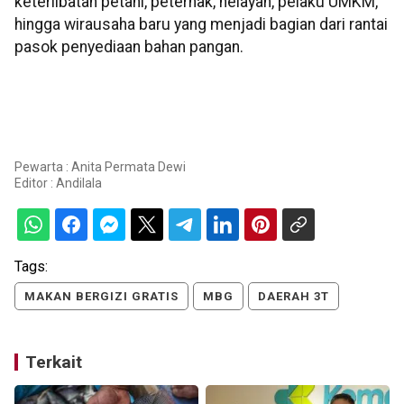
keterlibatan petani, peternak, nelayan, pelaku UMKM,
hingga wirausaha baru yang menjadi bagian dari rantai
pasok penyediaan bahan pangan.
Pewarta : Anita Permata Dewi
Editor :
Andilala
Tags:
MAKAN BERGIZI GRATIS
MBG
DAERAH 3T
Terkait