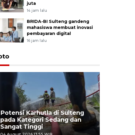
juta
14 jam lalu
BRIDA-BI Sulteng gandeng
mahasiswa membuat inovasi
pembayaran digital
16 jam lalu
oto
Potensi Karhutla di Sulteng
pada Kategori Sedang dan
Penjuala
Sangat Tinggi
Kemerdek
04 August 2026 13:55 WIB
03 August 202