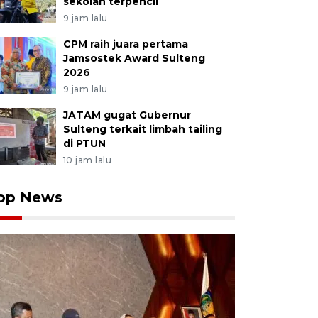
sekolah terpencil
9 jam lalu
CPM raih juara pertama
Jamsostek Award Sulteng
2026
9 jam lalu
JATAM gugat Gubernur
Sulteng terkait limbah tailing
di PTUN
10 jam lalu
op News