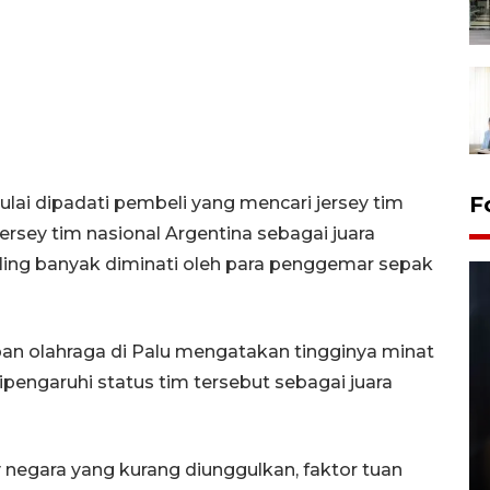
F
lai dipadati pembeli yang mencari jersey tim
Jersey tim nasional Argentina sebagai juara
ling banyak diminati oleh para penggemar sepak
pan olahraga di Palu mengatakan tingginya minat
ipengaruhi status tim tersebut sebagai juara
Layanan pembuatan SIM Baru
di Satpas Polresta Palu
y negara yang kurang diunggulkan, faktor tuan
15 July 2026 14:08 WIB