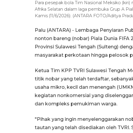
Para pesepak bola Tim Nasional Meksiko (kiri
Afrika Selatan dalam laga pembuka Grup A Pial
Kamis (11/6/2026). (ANTARA FOTO/Aditya Prad
Palu (ANTARA) - Lembaga Penyiaran Publ
nonton bareng (nobar) Piala Dunia FIFA 2
Provinsi Sulawesi Tengah (Sulteng) denga
masyarakat perkotaan hingga pelosok 
Ketua Tim KPP TVRI Sulawesi Tengah Moh
titik nobar yang telah terdaftar, sebanyak
usaha mikro, kecil dan menengah (UMKM)
kegiatan nonkomersial yang diselenggara
dan kompleks pemukiman warga.
"Pihak yang ingin menyelenggarakan nob
tautan yang telah disediakan oleh TVRI. Se