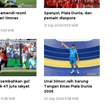
tamendi resmi
Spanyol, Piala Dunia, dan
ari timnas
pemain diaspora
21 July 2026 13:53 WIB
 5:56 WIB
rsembahkan gol
Unai Simon raih Sarung
k 47 juta rakyat
Tangan Emas Piala Dunia
2026
6 9:38 WIB
20 July 2026 9:38 WIB