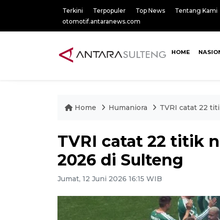
Terkini
Terpopuler
Top News
Tentang Kami
otomotif.antaranews.com
HOME
NASIO
Home
Humaniora
TVRI catat 22 tit
TVRI catat 22 titik 
2026 di Sulteng
Jumat, 12 Juni 2026 16:15 WIB