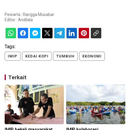
Pewarta : Rangga Musabar
Editor :
Andilala
Tags:
IMIP
KEDAI KOPI
TUMBUH
EKONOMI
Terkait
IMIP bekali masyarakat
IMIP kolaborasi