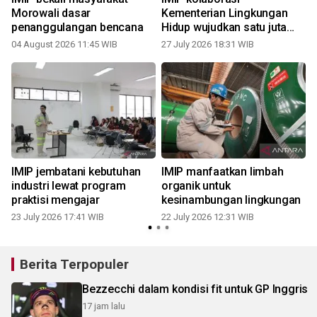
Morowali dasar
Kementerian Lingkungan
penanggulangan bencana
Hidup wujudkan satu juta
mangrove
04 August 2026 11:45 WIB
27 July 2026 18:31 WIB
2
IMIP jembatani kebutuhan
IMIP manfaatkan limbah
industri lewat program
organik untuk
praktisi mengajar
kesinambungan lingkungan
23 July 2026 17:41 WIB
22 July 2026 12:31 WIB
0
Berita Terpopuler
Bezzecchi dalam kondisi fit untuk GP Inggris
17 jam lalu