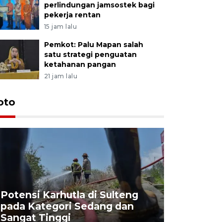
perlindungan jamsostek bagi
pekerja rentan
15 jam lalu
Pemkot: Palu Mapan salah
satu strategi penguatan
ketahanan pangan
21 jam lalu
oto
Potensi Karhutla di Sulteng
pada Kategori Sedang dan
Penjuala
Sangat Tinggi
Kemerdek