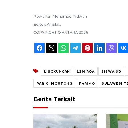
Pewarta :
Mohamad Ridwan
Editor:
Andilala
COPYRIGHT ©
ANTARA
2026
LINGKUNGAN
LSM ROA
SISWA SD
PARIGI MOUTONG
PARIMO
SULAWESI T
Berita Terkait