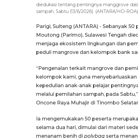
diedukasi tentang pentingnya manggrove dal
sampah, Sabtu (13/6/2026). (ANTARA/HO-ROA
Parigi, Sulteng (ANTARA) - Sebanyak 50 
Moutong (Parimo), Sulawesi Tengah die
menjaga ekosistem lingkungan dan pemi
peduli mangrove dan kelompok bank sa
“Pengenalan terkait mangrove dan pem
kelompok kami, guna menyebarluaska
kepedulian anak-anak pelajar penting
melalui pemilahan sampah, pada Sabtu
Oncone Raya Muhajir di Tinombo Selatan
Ia mengemukakan 50 peserta merupakan 
selama dua hari, dimulai dari materi sed
menanam benih di
polybag
serta menana