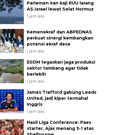
Parlemen Iran kaji RUU larang
AS-Israel lewat Selat Hormuz
1 jam lalu
Kemenekraf dan ABPEDNAS
perkuat sinergi kembangkan
potensi ekraf desa
1 jam lalu
ESDM tegaskan jaga produksi
sektor tambang agar tidak
berlebih
1 jam lalu
James Trafford gabung Leeds
United, jadi kiper termahal
Inggris
1 jam lalu
Hasil Liga Conference: Paes
starter, Ajax menang 3-1 atas
Shelbourne