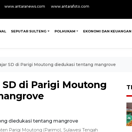
www.antaranews.com
www.antarafoto.com
NAL
SEPUTAR SULTENG
POLHUKAM
EKONOMI DAN KEUANGAN
ajar SD di Parigi Moutong diedukasi tentang mangrove
 SD di Parigi Moutong
T
 mangrove
paten Parigi Moutong (Parimo), Sulawesi Tengah