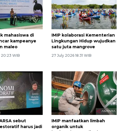
k mahasiswa di
IMIP kolaborasi Kementerian
ncar kampeanye
Lingkungan Hidup wujudkan
an maleo
satu juta mangrove
6 20:23 WIB
27 July 2026 18:31 WIB
ARSA sebut
IMIP manfaatkan limbah
storatif harus jadi
organik untuk