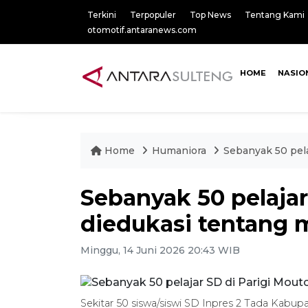
Terkini
Terpopuler
Top News
Tentang Kami
otomotif.antaranews.com
HOME
NASIO
Home
Humaniora
Sebanyak 50 pel
Sebanyak 50 pelajar
diedukasi tentang
Minggu, 14 Juni 2026 20:43 WIB
Sekitar 50 siswa/siswi SD Inpres 2 Tada Kabu