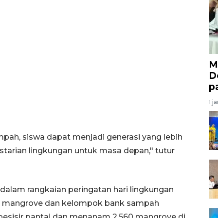
M
D
p
1 j
h, siswa dapat menjadi generasi yang lebih
tarian lingkungan untuk masa depan," tutur
 dalam rangkaian peringatan hari lingkungan
ok mangrove dan kelompok bank sampah
esisir pantai dan menanam 2.560 mangrove di