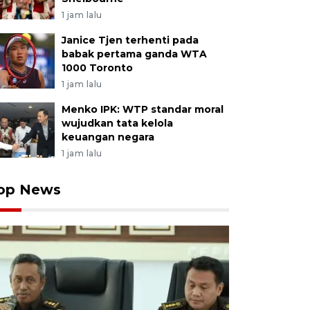
1 jam lalu
Janice Tjen terhenti pada
babak pertama ganda WTA
1000 Toronto
1 jam lalu
Menko IPK: WTP standar moral
wujudkan tata kelola
keuangan negara
1 jam lalu
op News