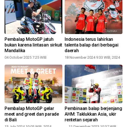
Pembalap MotoGP jatuh
Indonesia terus lahirkan
bukan karena lintasan sirkuit
talenta balap dari berbagai
Mandalika
daerah
04 October 2025 7:25 WIB
18 November 2024 9:33 WIB, 2024
:
Pembalap MotoGP gelar
Pembinaan balap berjenjang
meet and greet dan parade
AHM: Taklukkan Asia, ukir
di Bali
rentetan sejarah
13 July 2024 10:05 WIB, 2024
11 December 2023 10:37 WIB,
2