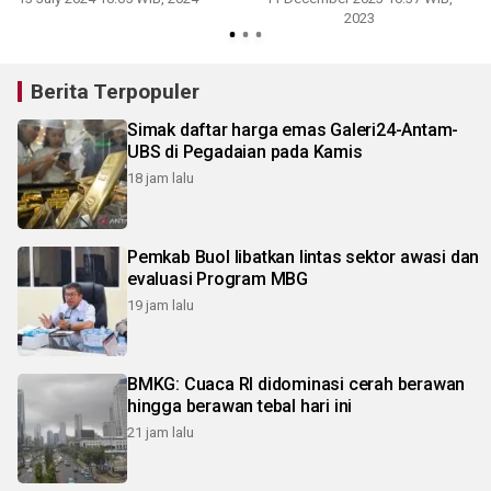
2023
Berita Terpopuler
Simak daftar harga emas Galeri24-Antam-
UBS di Pegadaian pada Kamis
18 jam lalu
Pemkab Buol libatkan lintas sektor awasi dan
evaluasi Program MBG
19 jam lalu
BMKG: Cuaca RI didominasi cerah berawan
hingga berawan tebal hari ini
21 jam lalu