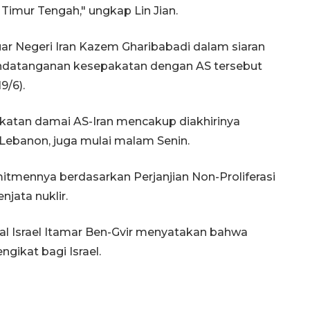
imur Tengah," ungkap Lin Jian.
uar Negeri Iran Kazem Gharibabadi dalam siaran
andatanganan kesepakatan dengan AS tersebut
9/6).
atan damai AS-Iran mencakup diakhirinya
k Lebanon, juga mulai malam Senin.
tmennya berdasarkan Perjanjian Non-Proliferasi
jata nuklir.
al Israel Itamar Ben-Gvir menyatakan bahwa
gikat bagi Israel.