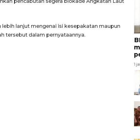
inkan pencabutan segera blokade Angkatan Laut
 lebih lanjut mengenai isi kesepakatan maupun
h tersebut dalam pernyataannya.
B
m
p
1 j