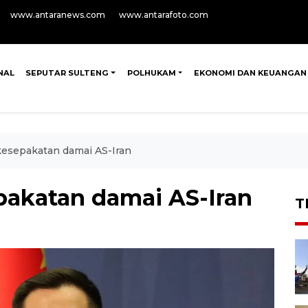
www.antaranews.com
www.antarafoto.com
NAL
SEPUTAR SULTENG
POLHUKAM
EKONOMI DAN KEUANGAN
esepakatan damai AS-Iran
akatan damai AS-Iran
T