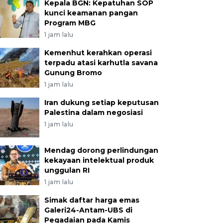
Kepala BGN: Kepatuhan SOP
kunci keamanan pangan
Program MBG
1 jam lalu
Kemenhut kerahkan operasi
terpadu atasi karhutla savana
Gunung Bromo
1 jam lalu
Iran dukung setiap keputusan
Palestina dalam negosiasi
1 jam lalu
Mendag dorong perlindungan
kekayaan intelektual produk
unggulan RI
1 jam lalu
Simak daftar harga emas
Galeri24-Antam-UBS di
Pegadaian pada Kamis