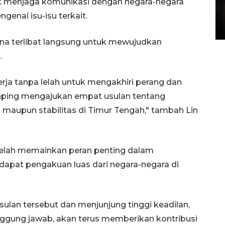
Layanan pembuatan SIM Baru
uk menjaga komunikasi dengan negara-negara
di Satpas Polresta Palu
genai isu-isu terkait.
15 July 2026 14:08 WIB
na terlibat langsung untuk mewujudkan
.
erja tanpa lelah untuk mengakhiri perang dan
nping mengajukan empat usulan tentang
aupun stabilitas di Timur Tengah," tambah Lin
t telah memainkan peran penting dalam
pat pengakuan luas dari negara-negara di
an tersebut dan menjunjung tinggi keadilan,
nggung jawab, akan terus memberikan kontribusi