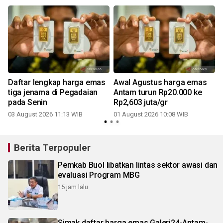
a
Daftar lengkap harga emas
Awal Agustus harga emas
tiga jenama di Pegadaian
Antam turun Rp20.000 ke
pada Senin
Rp2,603 juta/gr
03 August 2026 11:13 WIB
01 August 2026 10:08 WIB
2
Berita Terpopuler
Pemkab Buol libatkan lintas sektor awasi dan
evaluasi Program MBG
15 jam lalu
Simak daftar harga emas Galeri24-Antam-