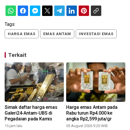
Tags:
HARGA EMAS
EMAS ANTAM
INVESTASI EMAS
Terkait
Simak daftar harga emas
Harga emas Antam pada
Galeri24-Antam-UBS di
Rabu turun Rp4.000 ke
Pegadaian pada Kamis
angka Rp2,599 juta/gr
15 jam lalu
05 August 2026 9:20 WIB
2