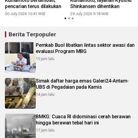
Kumamoto bertambah,
Kumamoto, layanan Kyushu
pencarian terus dilakukan
Shinkansen dihentikan
30 July 2026 10:41 WIB
29 July 2026 9:18 WIB
1
Berita Terpopuler
Pemkab Buol libatkan lintas sektor awasi dan
evaluasi Program MBG
15 jam lalu
Simak daftar harga emas Galeri24-Antam-
UBS di Pegadaian pada Kamis
14 jam lalu
BMKG: Cuaca RI didominasi cerah berawan
hingga berawan tebal hari ini
17 jam lalu