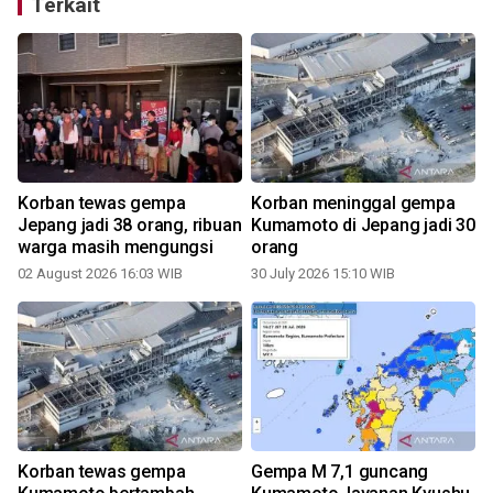
Terkait
Korban tewas gempa
Korban meninggal gempa
Jepang jadi 38 orang, ribuan
Kumamoto di Jepang jadi 30
warga masih mengungsi
orang
02 August 2026 16:03 WIB
30 July 2026 15:10 WIB
2
Korban tewas gempa
Gempa M 7,1 guncang