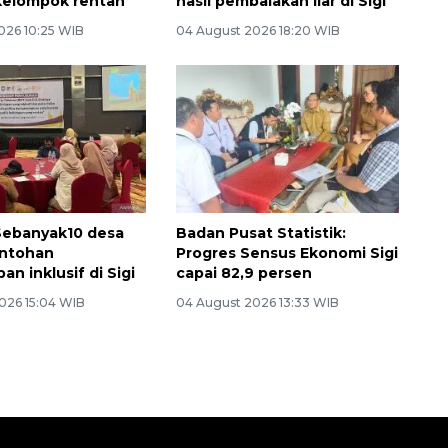
kelompok rentan
hasil pembalakan liar di Sigi
026 10:25 WIB
04 August 2026 18:20 WIB
Sebanyak10 desa
Badan Pusat Statistik:
ontohan
Progres Sensus Ekonomi Sigi
n inklusif di Sigi
capai 82,9 persen
026 15:04 WIB
04 August 2026 13:33 WIB