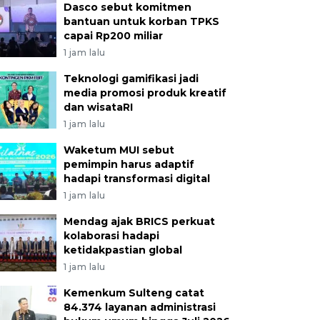
Dasco sebut komitmen
bantuan untuk korban TPKS
capai Rp200 miliar
1 jam lalu
Teknologi gamifikasi jadi
media promosi produk kreatif
dan wisataRI
1 jam lalu
Waketum MUI sebut
pemimpin harus adaptif
hadapi transformasi digital
1 jam lalu
Mendag ajak BRICS perkuat
kolaborasi hadapi
ketidakpastian global
1 jam lalu
Kemenkum Sulteng catat
84.374 layanan administrasi