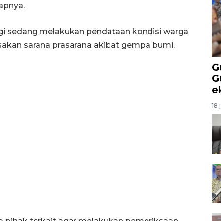
capnya.
 Sigi sedang melakukan pendataan kondisi warga
akan sarana prasarana akibat gempa bumi.
G
G
e
18 
 pihak terkait agar melakukan pemeriksaan