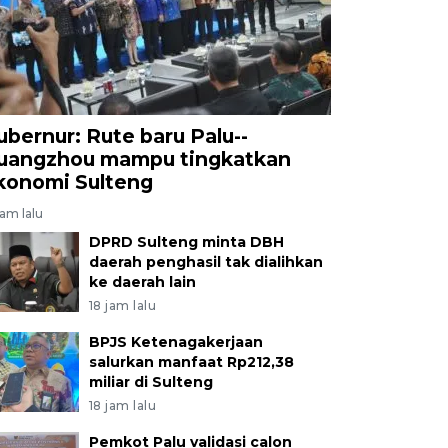
ubernur: Rute baru Palu--
uangzhou mampu tingkatkan
konomi Sulteng
jam lalu
DPRD Sulteng minta DBH
daerah penghasil tak dialihkan
ke daerah lain
18 jam lalu
BPJS Ketenagakerjaan
salurkan manfaat Rp212,38
miliar di Sulteng
18 jam lalu
Pemkot Palu validasi calon