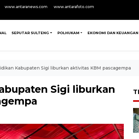
www.antaranews.com
www.antarafoto.com
NAL
SEPUTAR SULTENG
POLHUKAM
EKONOMI DAN KEUANGAN
idikan Kabupaten Sigi liburkan aktivitas KBM pascagempa
abupaten Sigi liburkan
T
cagempa