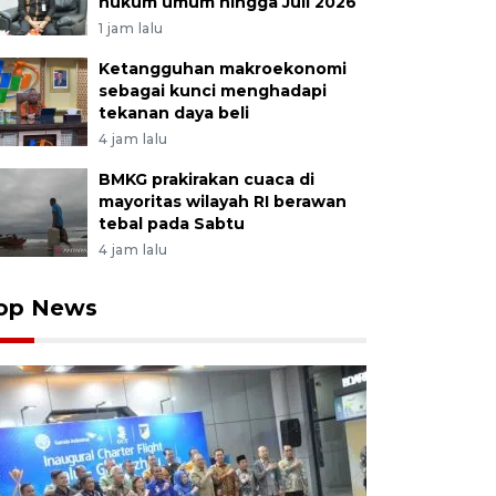
hukum umum hingga Juli 2026
1 jam lalu
Ketangguhan makroekonomi
sebagai kunci menghadapi
tekanan daya beli
4 jam lalu
BMKG prakirakan cuaca di
mayoritas wilayah RI berawan
tebal pada Sabtu
4 jam lalu
op News