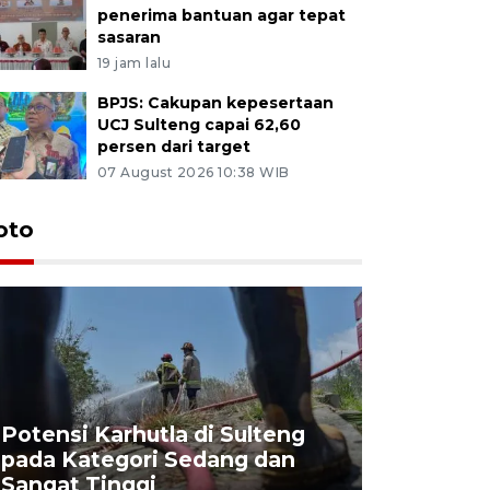
penerima bantuan agar tepat
sasaran
19 jam lalu
BPJS: Cakupan kepesertaan
UCJ Sulteng capai 62,60
persen dari target
07 August 2026 10:38 WIB
oto
Potensi Karhutla di Sulteng
pada Kategori Sedang dan
Penjuala
Sangat Tinggi
Kemerdek