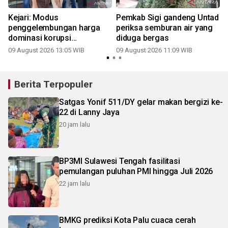
l
Kejari: Modus
Pemkab Sigi gandeng Untad
penggelembungan harga
periksa semburan air yang
i
dominasi korupsi
diduga bergas
pengadaan barang jasa di
09 August 2026 13:05 WIB
09 August 2026 11:09 WIB
Sigi
Berita Terpopuler
Satgas Yonif 511/DY gelar makan bergizi ke-
22 di Lanny Jaya
20 jam lalu
BP3MI Sulawesi Tengah fasilitasi
pemulangan puluhan PMI hingga Juli 2026
22 jam lalu
BMKG prediksi Kota Palu cuaca cerah