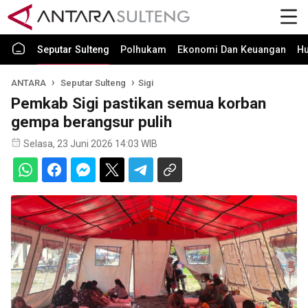
Seputar Sulteng
Polhukam
Ekonomi Dan Keuangan
H
ANTARA
Seputar Sulteng
Sigi
Pemkab Sigi pastikan semua korban
gempa berangsur pulih
Selasa, 23 Juni 2026 14:03 WIB