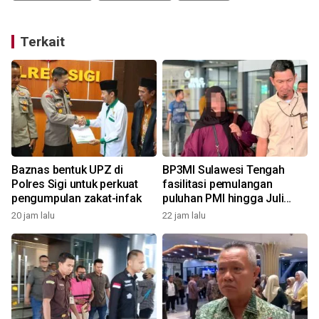
Terkait
Baznas bentuk UPZ di
BP3MI Sulawesi Tengah
Polres Sigi untuk perkuat
fasilitasi pemulangan
pengumpulan zakat-infak
puluhan PMI hingga Juli
2026
20 jam lalu
22 jam lalu