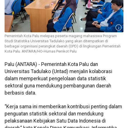
Pemerintah Kota Palu melepas peserta magang mahasiswa Program
Studi Statistika Universitas Tadulako yang akan ditempatkan di
berbagai organisasi perangkat daerah (OPD) di lingkungan Pemerintah
Kota Palu. ANTARA/HO-Humas Pemkot Palu
Palu (ANTARA) - Pemerintah Kota Palu dan
Universitas Tadulako (Untad) menjalin kolaborasi
dalam memperkuat pengelolaan data statistik
sektoral guna mendukung pembangunan daerah
berbasis data.
“Kerja sama ini memberikan kontribusi penting dalam
penguatan statistik sektoral dan mendukung
pelaksanaan Kebijakan Satu Data Indonesia di
daerah,” kata Kepala Dinas Komunikasi, Informatika,