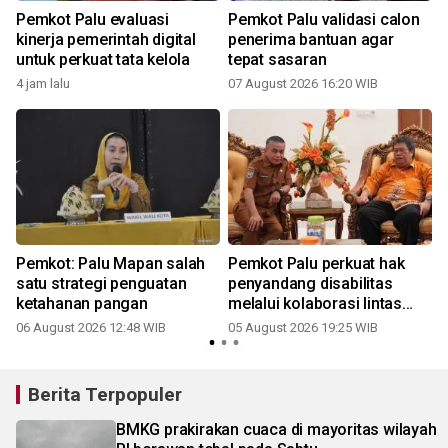
Pemkot Palu evaluasi
Pemkot Palu validasi calon
kinerja pemerintah digital
penerima bantuan agar
untuk perkuat tata kelola
tepat sasaran
4 jam lalu
07 August 2026 16:20 WIB
Pemkot: Palu Mapan salah
Pemkot Palu perkuat hak
n
satu strategi penguatan
penyandang disabilitas
ketahanan pangan
melalui kolaborasi lintas
sektor
06 August 2026 12:48 WIB
05 August 2026 19:25 WIB
Berita Terpopuler
BMKG prakirakan cuaca di mayoritas wilayah