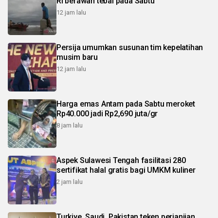
RI berawan tebal pada Sabtu
12 jam lalu
Persija umumkan susunan tim kepelatihan
musim baru
12 jam lalu
Harga emas Antam pada Sabtu meroket
Rp40.000 jadi Rp2,690 juta/gr
8 jam lalu
Aspek Sulawesi Tengah fasilitasi 280
sertifikat halal gratis bagi UMKM kuliner
2 jam lalu
Turkiye, Saudi, Pakistan teken perjanjian