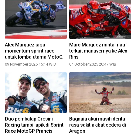
Alex Marquez jaga
Marc Marquez minta maaf
momentum sprint race
terkait manuvernya ke Alex
untuk lomba utama MotoGP
Rins
Portugal
09 November 2025 15:14 WIB
04 October 2025 20:47 WIB
0
Duo pembalap Gresini
Bagnaia akui masih derita
Racing tampil apik di Sprint
rasa sakit akibat cedera di
x
Race MotoGP Prancis
Aragon