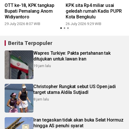
OTT ke-18, KPK tangkap
KPK sita Rp4 miliar usai
Bupati Pemalang Anom
geledah rumah Kadis PUPR
Widiyantoro
Kota Bengkulu
29 July 2026 8:07 WIB
26 July 2026 9:29 WIB
1
Berita Terpopuler
Wapres Turkiye: Pakta pertahanan tak
ditujukan untuk lawan Iran
19 jam lalu
Christopher Rungkat sebut US Open jadi
target utama Aldila SutjiadI
8 jam lalu
Iran tegaskan tidak akan buka Selat Hormuz
hingga AS penuhi syarat