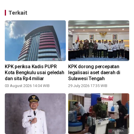
Terkait
a
KPK periksa Kadis PUPR
KPK dorong percepatan
Kota Bengkulu usai geledah
legalisasi aset daerah di
dan sita Rp4 miliar
Sulawesi Tengah
03 August 2026 14:04 WIB
29 July 2026 17:35 WIB
2