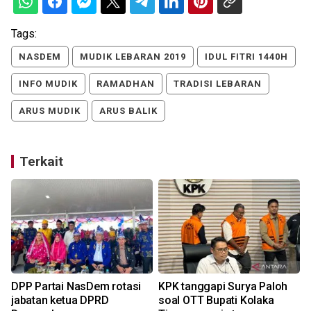
Tags:
NASDEM
MUDIK LEBARAN 2019
IDUL FITRI 1440H
INFO MUDIK
RAMADHAN
TRADISI LEBARAN
ARUS MUDIK
ARUS BALIK
Terkait
DPP Partai NasDem rotasi
KPK tanggapi Surya Paloh
jabatan ketua DPRD
soal OTT Bupati Kolaka