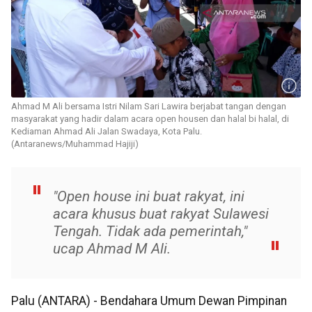
Ahmad M Ali bersama Istri Nilam Sari Lawira berjabat tangan dengan
masyarakat yang hadir dalam acara open housen dan halal bi halal, di
Kediaman Ahmad Ali Jalan Swadaya, Kota Palu.
(Antaranews/Muhammad Hajiji)
"Open house ini buat rakyat, ini
acara khusus buat rakyat Sulawesi
Tengah. Tidak ada pemerintah,"
ucap Ahmad M Ali.
Palu (ANTARA) - Bendahara Umum Dewan Pimpinan