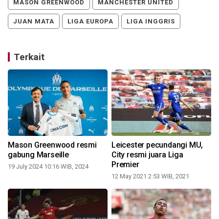
MASON GREENWOOD
MANCHESTER UNITED
JUAN MATA
LIGA EUROPA
LIGA INGGRIS
Terkait
Mason Greenwood resmi
Leicester pecundangi MU,
gabung Marseille
City resmi juara Liga
Premier
19 July 2024 10:16 WIB, 2024
12 May 2021 2:53 WIB, 2021
1