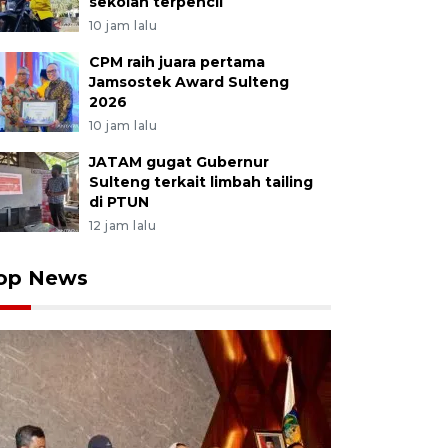
sekolah terpencil
10 jam lalu
CPM raih juara pertama
Jamsostek Award Sulteng
2026
10 jam lalu
JATAM gugat Gubernur
Sulteng terkait limbah tailing
di PTUN
12 jam lalu
op News