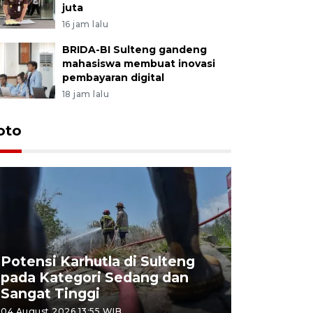
juta
16 jam lalu
BRIDA-BI Sulteng gandeng
mahasiswa membuat inovasi
pembayaran digital
18 jam lalu
oto
Potensi Karhutla di Sulteng
pada Kategori Sedang dan
Penjuala
Sangat Tinggi
Kemerdek
04 August 2026 13:55 WIB
03 August 202