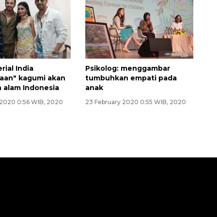
rial India
Psikolog: menggambar
aan" kagumi akan
tumbuhkan empati pada
 alam Indonesia
anak
 2020 0:56 WIB, 2020
23 February 2020 0:55 WIB, 2020