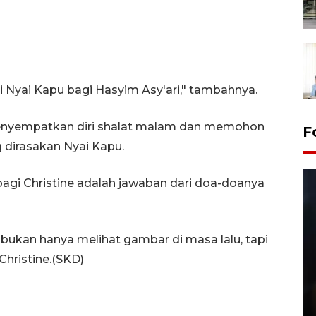
i Nyai Kapu bagi Hasyim Asy'ari," tambahnya.
a menyempatkan diri shalat malam dan memohon
F
 dirasakan Nyai Kapu.
bagi Christine adalah jawaban dari doa-doanya
bukan hanya melihat gambar di masa lalu, tapi
Christine.(SKD)
Layanan pembuatan SIM Baru
di Satpas Polresta Palu
15 July 2026 14:08 WIB