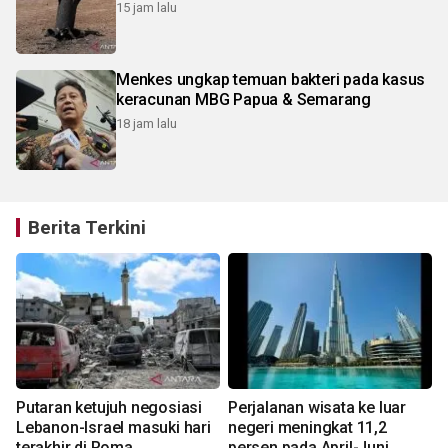
15 jam lalu
Menkes ungkap temuan bakteri pada kasus
keracunan MBG Papua & Semarang
18 jam lalu
Berita Terkini
Putaran ketujuh negosiasi
Perjalanan wisata ke luar
Lebanon-Israel masuki hari
negeri meningkat 11,2
terakhir di Roma
persen pada April-Juni