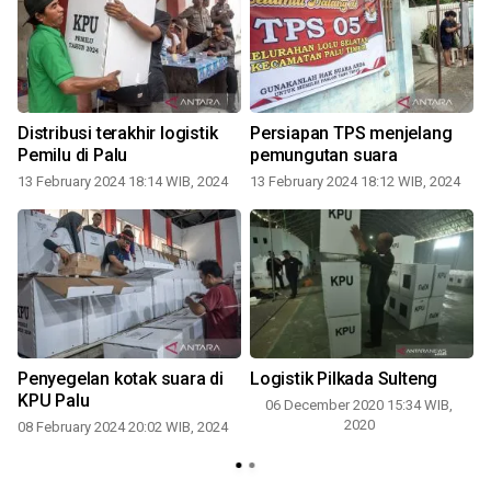
Distribusi terakhir logistik
Persiapan TPS menjelang
Pemilu di Palu
pemungutan suara
2
13 February 2024 18:14 WIB, 2024
13 February 2024 18:12 WIB, 2024
Penyegelan kotak suara di
Logistik Pilkada Sulteng
n
KPU Palu
06 December 2020 15:34 WIB,
2020
08 February 2024 20:02 WIB, 2024