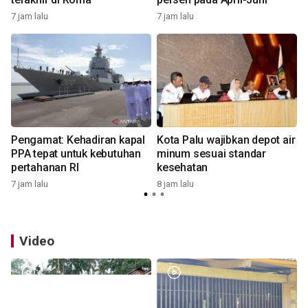
7 jam lalu
7 jam lalu
8
Pengamat: Kehadiran kapal
Kota Palu wajibkan depot air
PPA tepat untuk kebutuhan
minum sesuai standar
pertahanan RI
kesehatan
7 jam lalu
8 jam lalu
8
Video