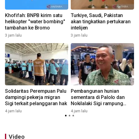
Khofifah: BNPB kirim satu
Turkiye, Saudi, Pakistan
helikopter "water bombing"
akan tingkatkan pertukaran
tambahan ke Bromo
intelijen
3 jam lalu
3 jam lalu
4
Solidaritas Perempuan Palu
Pembangunan hunian
dampingi pekerja migran
sementara di Palolo dan
Sigi terkait pelanggaran hak
Nokilalaki Sigi rampung
6
September
4 jam lalu
4 jam lalu
Video