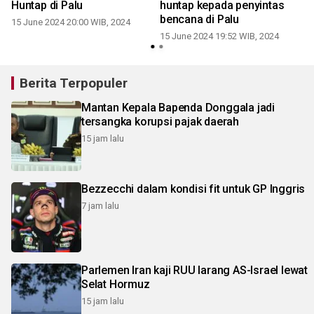
Huntap di Palu
huntap kepada penyintas
bencana di Palu
15 June 2024 20:00 WIB, 2024
15 June 2024 19:52 WIB, 2024
2
Berita Terpopuler
Mantan Kepala Bapenda Donggala jadi
tersangka korupsi pajak daerah
15 jam lalu
Bezzecchi dalam kondisi fit untuk GP Inggris
7 jam lalu
Parlemen Iran kaji RUU larang AS-Israel lewat
Selat Hormuz
15 jam lalu