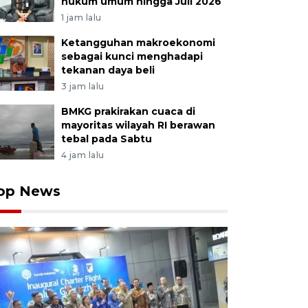
hukum umum hingga Juli 2026
1 jam lalu
Ketangguhan makroekonomi
sebagai kunci menghadapi
tekanan daya beli
3 jam lalu
BMKG prakirakan cuaca di
mayoritas wilayah RI berawan
tebal pada Sabtu
4 jam lalu
op News