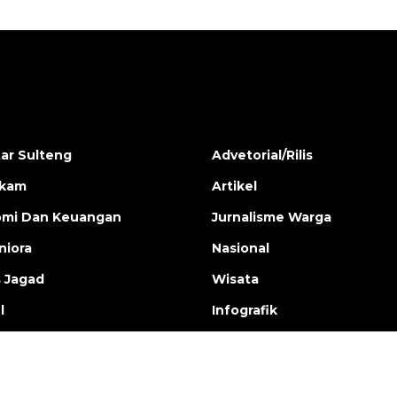
ar Sulteng
Advetorial/Rilis
ukam
Artikel
mi Dan Keuangan
Jurnalisme Warga
iora
Nasional
s Jagad
Wisata
l
Infografik