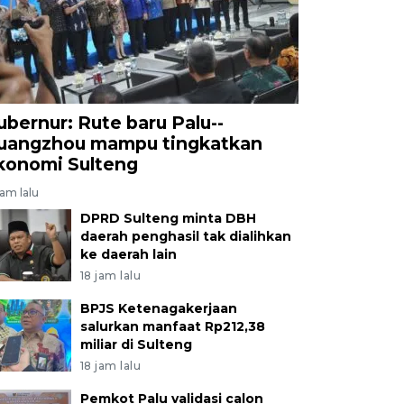
ubernur: Rute baru Palu--
uangzhou mampu tingkatkan
konomi Sulteng
jam lalu
DPRD Sulteng minta DBH
daerah penghasil tak dialihkan
ke daerah lain
18 jam lalu
BPJS Ketenagakerjaan
salurkan manfaat Rp212,38
miliar di Sulteng
18 jam lalu
Pemkot Palu validasi calon