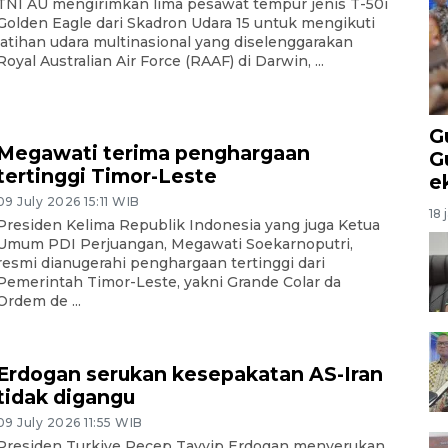
TNI AU mengirimkan lima pesawat tempur jenis T-50i
Golden Eagle dari Skadron Udara 15 untuk mengikuti
latihan udara multinasional yang diselenggarakan
Royal Australian Air Force (RAAF) di Darwin, ...
G
Megawati terima penghargaan
G
tertinggi Timor-Leste
e
09 July 2026 15:11 WIB
18 
Presiden Kelima Republik Indonesia yang juga Ketua
Umum PDI Perjuangan, Megawati Soekarnoputri,
resmi dianugerahi penghargaan tertinggi dari
Pemerintah Timor-Leste, yakni Grande Colar da
Ordem de ...
Erdogan serukan kesepakatan AS-Iran
tidak digangu
09 July 2026 11:55 WIB
Presiden Turkiye Recep Tayyip Erdogan menyerukan