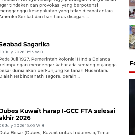
agar tindakan dan provokasi yang berpotensi
mengganggu kesepakatan yang telah dicapai antara
Amerika Serikat dan Iran harus dicegah. ...
Seabad Sagarika
09 July 2026 11:53 WIB
Pada Juli 1927, Pemerintah kolonial Hindia Belanda
F
kelimpungan mendengar kabar ada seorang pujangga
besar dunia akan berkunjung ke tanah Nusantara.
Dialah Rabindranath Tagore, peraih ...
Dubes Kuwait harap I-GCC FTA selesai
akhir 2026
Layanan pembuatan SIM Baru
08 July 2026 15:05 WIB
Duta Besar (Dubes) Kuwait untuk Indonesia, Timor
di Satpas Polresta Palu