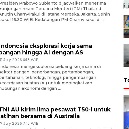
Presiden Prabowo Subianto dijadwalkan menerima
kunjungan resmi Perdana Menteri (PM) Thailand
Anutin Charnvirakul di Istana Merdeka, Jakarta, Senin
pukul 16.30 WIB. Kedatangan PM Charnvirakul di ...
Indonesia eksplorasi kerja sama
pangan hingga AI dengan AS
31 July 2026 6:13 WIB
Indonesia mengeksplorasi peluang kerja sama di
sektor pangan, penerbangan, pertambangan,
pertahanan, teknologi, hingga pengembangan
T
kecerdasan buatan (AI) untuk meningkatkan
hubungan ekonomi dengan ...
TNI AU kirim lima pesawat T50-i untuk
latihan bersama di Australia
17 July 2026 7:15 WIB