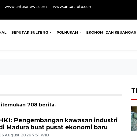
www.antaranews.com
www.antarafoto.com
NAL
SEPUTAR SULTENG
POLHUKAM
EKONOMI DAN KEUANGAN
T
ditemukan 708 berita.
HKI: Pengembangan kawasan industri
di Madura buat pusat ekonomi baru
06 August 2026 7:51 WIB