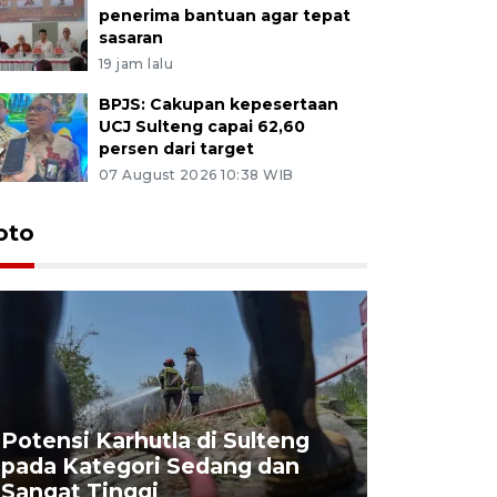
penerima bantuan agar tepat
sasaran
19 jam lalu
BPJS: Cakupan kepesertaan
UCJ Sulteng capai 62,60
persen dari target
07 August 2026 10:38 WIB
oto
Potensi Karhutla di Sulteng
pada Kategori Sedang dan
Penjuala
Sangat Tinggi
Kemerdek