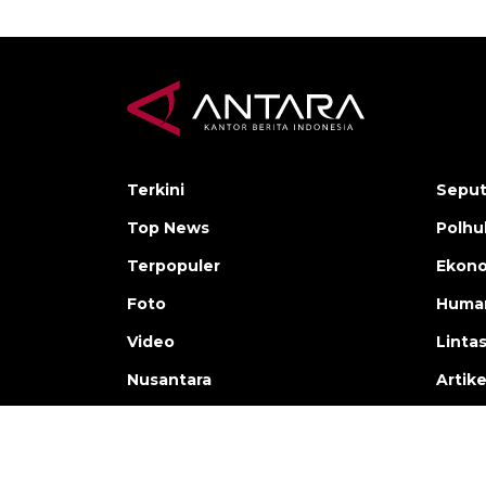
Terkini
Seput
Top News
Polh
Terpopuler
Ekono
Foto
Human
Video
Linta
Nusantara
Artike
Copyright © ANTARA