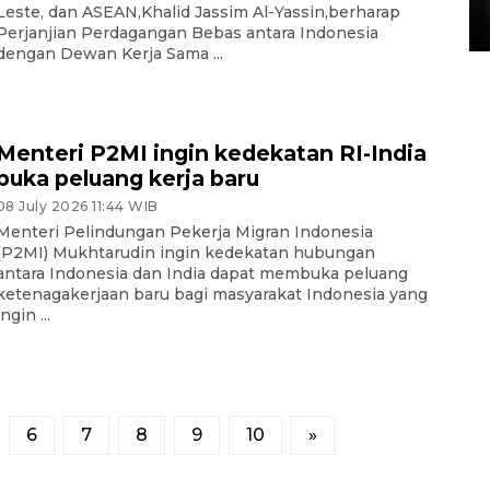
Leste, dan ASEAN,Khalid Jassim Al-Yassin,berharap
15 July 2026 14:08 WIB
Perjanjian Perdagangan Bebas antara Indonesia
dengan Dewan Kerja Sama ...
Menteri P2MI ingin kedekatan RI-India
buka peluang kerja baru
08 July 2026 11:44 WIB
Menteri Pelindungan Pekerja Migran Indonesia
(P2MI) Mukhtarudin ingin kedekatan hubungan
antara Indonesia dan India dapat membuka peluang
ketenagakerjaan baru bagi masyarakat Indonesia yang
ingin ...
6
7
8
9
10
»