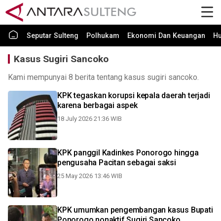
Seputar Sulteng
Polhukam
Ekonomi Dan Keuangan
H
Kasus Sugiri Sancoko
Kami mempunyai 8 berita tentang kasus sugiri sancoko.
KPK tegaskan korupsi kepala daerah terjadi
karena berbagai aspek
18 July 2026 21:36 WIB
KPK panggil Kadinkes Ponorogo hingga
pengusaha Pacitan sebagai saksi
25 May 2026 13:46 WIB
KPK umumkan pengembangan kasus Bupati
Ponorogo nonaktif Sugiri Sancoko