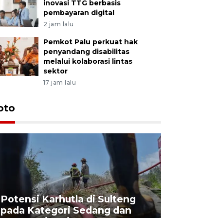
inovasi TTG berbasis
pembayaran digital
2 jam lalu
Pemkot Palu perkuat hak
penyandang disabilitas
melalui kolaborasi lintas
sektor
17 jam lalu
oto
Potensi Karhutla di Sulteng
pada Kategori Sedang dan
Penjuala