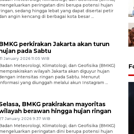
mengeluarkan peringatan dini berupa potensi hujan
ringan, sedang hingga lebat yang dapat disertai petir
dan angin kencang di berbagai kota besar ...
BMKG perkirakan Jakarta akan turun
hujan pada Sabtu
31 January 2026 11:05 WIB
Badan Meteorologi, Klimatologi, dan Geofisika (BMKG)
F
memprakirakan wilayah Jakarta akan diguyur hujan
dengan intensitas ringan pada Sabtu. Menurut
informasi yang diunggah melalui akun Instagram ...
Selasa, BMKG prakirakan mayoritas
wilayah berawan hingga hujan ringan
27 January 2026 9:37 WIB
Layanan pembuatan SIM Baru
Badan Meteorologi, Klimatologi, dan Geofisika (BMKG)