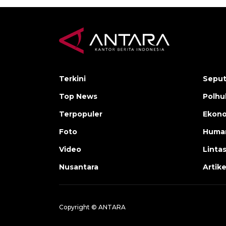
Terkini
Seput
Top News
Polh
Terpopuler
Ekono
Foto
Human
Video
Linta
Nusantara
Artike
Copyright © ANTARA