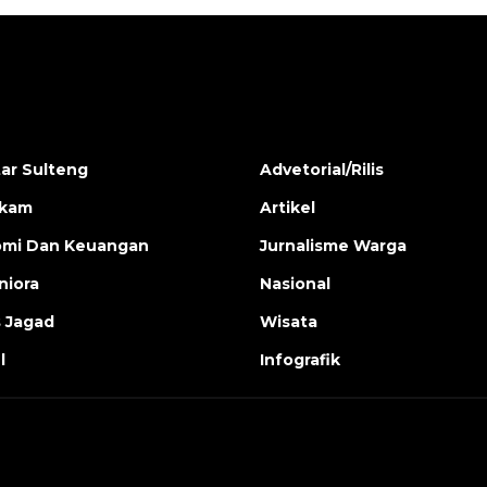
ar Sulteng
Advetorial/Rilis
ukam
Artikel
mi Dan Keuangan
Jurnalisme Warga
iora
Nasional
s Jagad
Wisata
l
Infografik