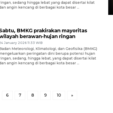
di Satpas Polresta Palu
mengeluarkan peringatan dini berupa potensi hujan
ringan, sedang hingga lebat yang dapat disertai kilat
15 July 2026 14:08 WIB
dan angin kencang di berbagai kota besar ...
Sabtu, BMKG prakirakan mayoritas
wilayah berawan-hujan ringan
24 January 2026 11:33 WIB
Badan Meteorologi, Klimatologi, dan Geofisika (BMKG)
mengeluarkan peringatan dini berupa potensi hujan
ringan, sedang, hingga lebat, yang dapat disertai kilat
dan angin kencang di berbagai kota besar ...
6
7
8
9
10
»