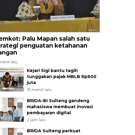
emkot: Palu Mapan salah satu
trategi penguatan ketahanan
angan
menit lalu
Kejari Sigi bantu tagih
tunggakan pajak MBLB Rp600
juta
31 menit lalu
BRIDA-BI Sulteng gandeng
mahasiswa membuat inovasi
pembayaran digital
2 jam lalu
BRIDA Sulteng perkuat