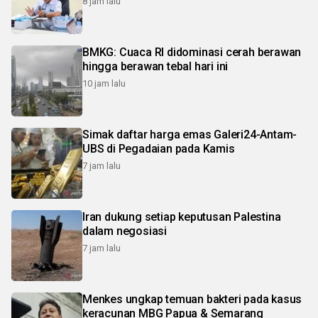
8 jam lalu
BMKG: Cuaca RI didominasi cerah berawan
hingga berawan tebal hari ini
10 jam lalu
Simak daftar harga emas Galeri24-Antam-
UBS di Pegadaian pada Kamis
7 jam lalu
Iran dukung setiap keputusan Palestina
dalam negosiasi
7 jam lalu
Menkes ungkap temuan bakteri pada kasus
keracunan MBG Papua & Semarang