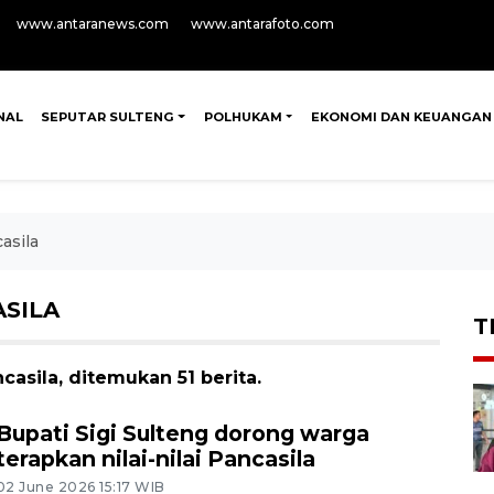
www.antaranews.com
www.antarafoto.com
NAL
SEPUTAR SULTENG
POLHUKAM
EKONOMI DAN KEUANGAN
asila
ASILA
T
casila, ditemukan 51 berita.
Bupati Sigi Sulteng dorong warga
terapkan nilai-nilai Pancasila
02 June 2026 15:17 WIB