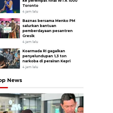
ke perempat final WTA 1000
Toronto
4 jam lalu
Baznas bersama Menko PM
salurkan bantuan
pemberdayaan pesantren
Gresik
4 jam lalu
Koarmada RI gagalkan
penyelundupan 1,3 ton
narkoba di perairan Kepri
4 jam lalu
op News