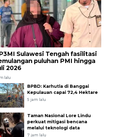
P3MI Sulawesi Tengah fasilitasi
emulangan puluhan PMI hingga
uli 2026
am lalu
BPBD: Karhutla di Banggai
Kepulauan capai 72,4 Hektare
5 jam lalu
Taman Nasional Lore Lindu
perkuat mitigasi bencana
melalui teknologi data
7 jam lalu