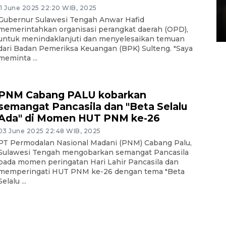
Layanan pembuatan SIM Baru
11 June 2025 22:20 WIB, 2025
di Satpas Polresta Palu
Gubernur Sulawesi Tengah Anwar Hafid
memerintahkan organisasi perangkat daerah (OPD),
15 July 2026 14:08 WIB
untuk menindaklanjuti dan menyelesaikan temuan
dari Badan Pemeriksa Keuangan (BPK) Sulteng. "Saya
meminta ...
PNM Cabang PALU kobarkan
semangat Pancasila dan "Beta Selalu
Ada" di Momen HUT PNM ke-26
03 June 2025 22:48 WIB, 2025
PT Permodalan Nasional Madani (PNM) Cabang Palu,
Sulawesi Tengah mengobarkan semangat Pancasila
pada momen peringatan Hari Lahir Pancasila dan
memperingati HUT PNM ke-26 dengan tema "Beta
Selalu ...