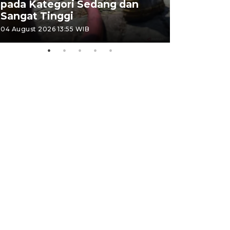
pada Kategori Sedang dan
Penjuala
Sangat Tinggi
Kemerdek
04 August 2026 13:55 WIB
03 August 202