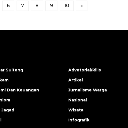
6
7
8
9
10
»
ar Sulteng
Advetorial/Rilis
ukam
Artikel
mi Dan Keuangan
Jurnalisme Warga
iora
Nasional
s Jagad
Wisata
l
Infografik