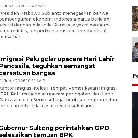
01 June 2026 12:43 WIB
Presiden Prabowo Subianto menegaskan bahwa
pembangunan ekonomi Indonesia harus berjalan
sesuai dengan nilai-nilai Pancasila yakni ekonomi
yang religius, berperikemanusiaan, memperkuat
persatuan ...
Imigrasi Palu gelar upacara Hari Lahir
Pancasila, teguhkan semangat
persatuan bangsa
F
01 June 2026 10:19 WIB
Kantor Imigrasi Kelas I Tempat Pemeriksaan Imigrasi
(TPI) Palu menggelar upacara peringatan Hari Lahir
Pancasila pada Senin sebagai bentuk penghormatan
terhadap nilai-nilai dasar negara sekaligus ...
Gubernur Sulteng perintahkan OPD
selesaikan temuan BPK