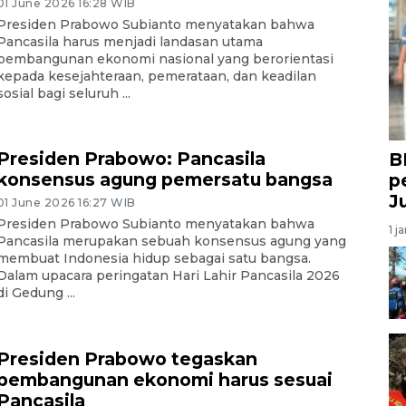
01 June 2026 16:28 WIB
Presiden Prabowo Subianto menyatakan bahwa
Pancasila harus menjadi landasan utama
pembangunan ekonomi nasional yang berorientasi
kepada kesejahteraan, pemerataan, dan keadilan
sosial bagi seluruh ...
Presiden Prabowo: Pancasila
B
konsensus agung pemersatu bangsa
p
J
01 June 2026 16:27 WIB
Presiden Prabowo Subianto menyatakan bahwa
1 j
Pancasila merupakan sebuah konsensus agung yang
membuat Indonesia hidup sebagai satu bangsa.
Dalam upacara peringatan Hari Lahir Pancasila 2026
di Gedung ...
Presiden Prabowo tegaskan
pembangunan ekonomi harus sesuai
Pancasila