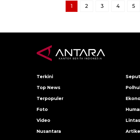
1
2
3
4
5
Terkini
Seput
Top News
Polh
Terpopuler
Ekono
Foto
Human
Video
Linta
Nusantara
Artike