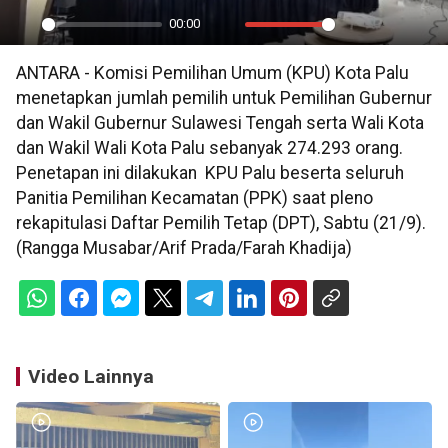
00:00
Play
Mute
Settings
PIP
En
ANTARA - Komisi Pemilihan Umum (KPU) Kota Palu
ful
menetapkan jumlah pemilih untuk Pemilihan Gubernur
dan Wakil Gubernur Sulawesi Tengah serta Wali Kota
dan Wakil Wali Kota Palu sebanyak 274.293 orang.
Penetapan ini dilakukan KPU Palu beserta seluruh
Panitia Pemilihan Kecamatan (PPK) saat pleno
rekapitulasi Daftar Pemilih Tetap (DPT), Sabtu (21/9).
(Rangga Musabar/Arif Prada/Farah Khadija)
Video Lainnya