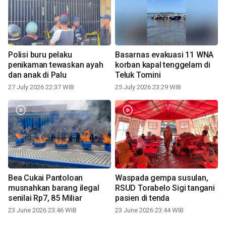
Polisi buru pelaku
Basarnas evakuasi 11 WNA
penikaman tewaskan ayah
korban kapal tenggelam di
dan anak di Palu
Teluk Tomini
27 July 2026 22:37 WIB
25 July 2026 23:29 WIB
Bea Cukai Pantoloan
Waspada gempa susulan,
musnahkan barang ilegal
RSUD Torabelo Sigi tangani
senilai Rp7, 85 Miliar
pasien di tenda
23 June 2026 23:46 WIB
23 June 2026 23:44 WIB