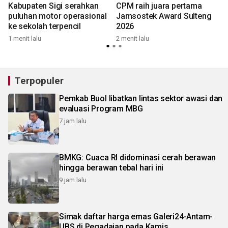
Kabupaten Sigi serahkan
CPM raih juara pertama
puluhan motor operasional
Jamsostek Award Sulteng
ke sekolah terpencil
2026
1 menit lalu
2 menit lalu
3
Terpopuler
Pemkab Buol libatkan lintas sektor awasi dan
evaluasi Program MBG
7 jam lalu
BMKG: Cuaca RI didominasi cerah berawan
hingga berawan tebal hari ini
9 jam lalu
Simak daftar harga emas Galeri24-Antam-
UBS di Pegadaian pada Kamis