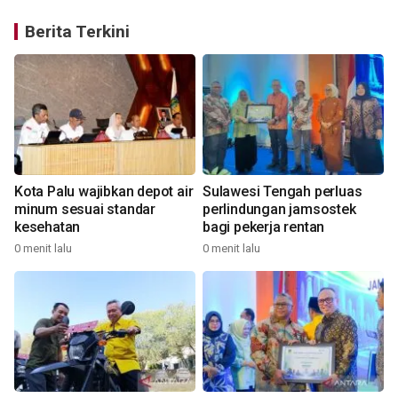
Berita Terkini
Kota Palu wajibkan depot air
Sulawesi Tengah perluas
minum sesuai standar
perlindungan jamsostek
kesehatan
bagi pekerja rentan
0 menit lalu
0 menit lalu
1