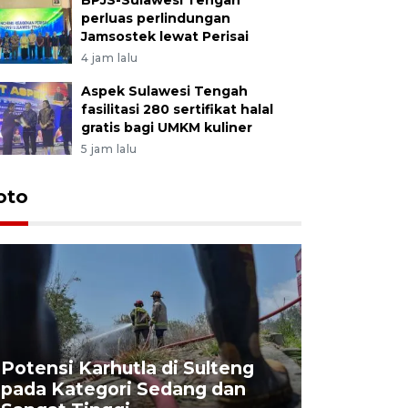
BPJS-Sulawesi Tengah
perluas perlindungan
Jamsostek lewat Perisai
4 jam lalu
Aspek Sulawesi Tengah
fasilitasi 280 sertifikat halal
gratis bagi UMKM kuliner
5 jam lalu
oto
Potensi Karhutla di Sulteng
pada Kategori Sedang dan
Penjuala