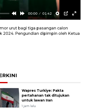
00:00
01:42
Rewind
Forward
Settings
PIP
Enter
10s
10s
fullscreen
or urut bagi tiga pasangan calon
ak 2024. Pengundian dipimpin oleh Ketua
ERKINI
Wapres Turkiye: Pakta
pertahanan tak ditujukan
untuk lawan Iran
1 jam lalu