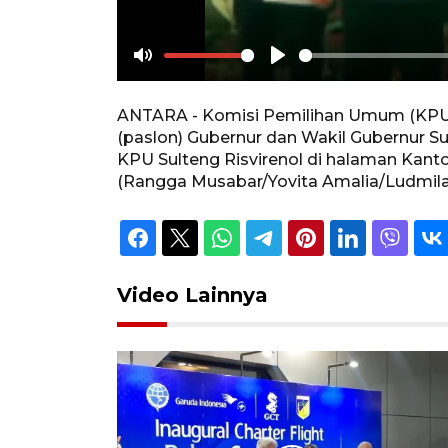
Mute
Play
ANTARA - Komisi Pemilihan Umum (KPU) 
(paslon) Gubernur dan Wakil Gubernur S
KPU Sulteng Risvirenol di halaman Kanto
(Rangga Musabar/Yovita Amalia/Ludmila Y
Video Lainnya