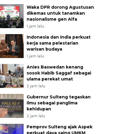
Waka DPR dorong Agustusan
dikemas untuk tanamkan
nasionalisme gen Alfa
1 jam lalu
Indonesia dan India perkuat
kerja sama pelestarian
warisan budaya
1 jam lalu
Anies Baswedan kenang
sosok Habib Saggaf sebagai
ulama perekat umat
2 jam lalu
Gubernur Sulteng tegaskan
ilmu sebagai panglima
kehidupan
2 jam lalu
Pemprov Sulteng ajak Aspek
perkuat daya saing UMKM