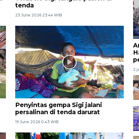
tenda
23 June 2026 23:44 WIB
A
H
p
2 j
Penyintas gempa Sigi jalani
persalinan di tenda darurat
19 June 2026 0:43 WIB