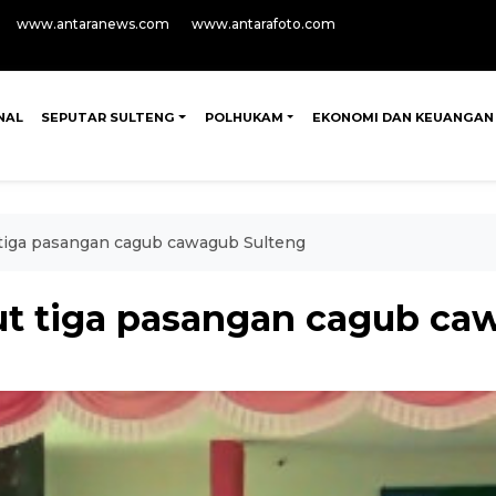
www.antaranews.com
www.antarafoto.com
NAL
SEPUTAR SULTENG
POLHUKAM
EKONOMI DAN KEUANGAN
tiga pasangan cagub cawagub Sulteng
t tiga pasangan cagub ca