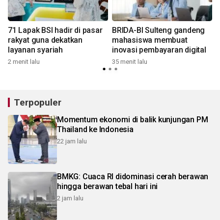
71 Lapak BSI hadir di pasar
BRIDA-BI Sulteng gandeng
rakyat guna dekatkan
mahasiswa membuat
layanan syariah
inovasi pembayaran digital
2 menit lalu
35 menit lalu
3
Terpopuler
Momentum ekonomi di balik kunjungan PM
Thailand ke Indonesia
22 jam lalu
BMKG: Cuaca RI didominasi cerah berawan
hingga berawan tebal hari ini
2 jam lalu