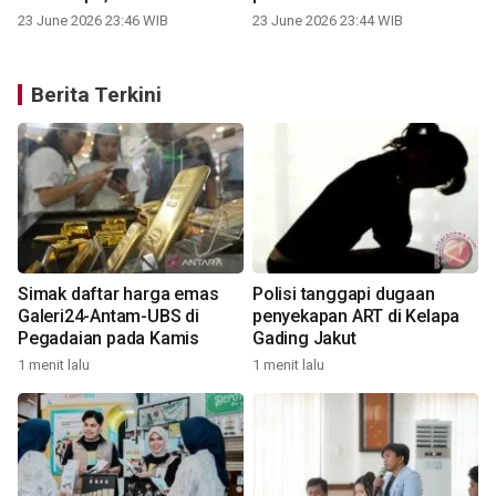
23 June 2026 23:46 WIB
23 June 2026 23:44 WIB
Berita Terkini
Simak daftar harga emas
Polisi tanggapi dugaan
Galeri24-Antam-UBS di
penyekapan ART di Kelapa
Pegadaian pada Kamis
Gading Jakut
1 menit lalu
1 menit lalu
3