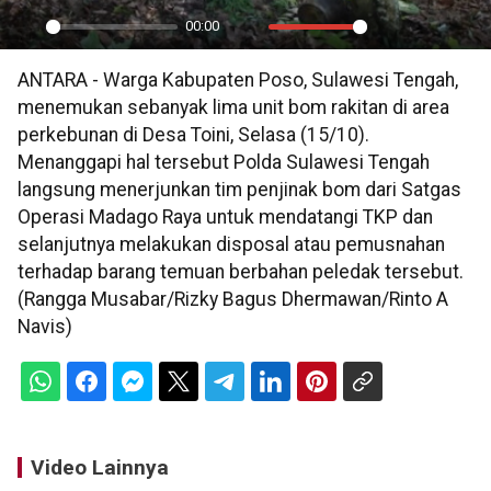
00:00
Play
Mute
Settings
PIP
En
ANTARA - Warga Kabupaten Poso, Sulawesi Tengah,
ful
menemukan sebanyak lima unit bom rakitan di area
perkebunan di Desa Toini, Selasa (15/10).
Menanggapi hal tersebut Polda Sulawesi Tengah
langsung menerjunkan tim penjinak bom dari Satgas
Operasi Madago Raya untuk mendatangi TKP dan
selanjutnya melakukan disposal atau pemusnahan
terhadap barang temuan berbahan peledak tersebut.
(Rangga Musabar/Rizky Bagus Dhermawan/Rinto A
Navis)
Video Lainnya