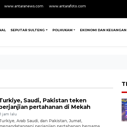
www.antaranews.com
www.antarafoto.com
NAL
SEPUTAR SULTENG
POLHUKAM
EKONOMI DAN KEUANGAN
T
Turkiye, Saudi, Pakistan teken
perjanjian pertahanan di Mekah
11 jam lalu
Turkiye, Arab Saudi, dan Pakistan, Jumat,
menandatangani perjanjian pertahanan bersama