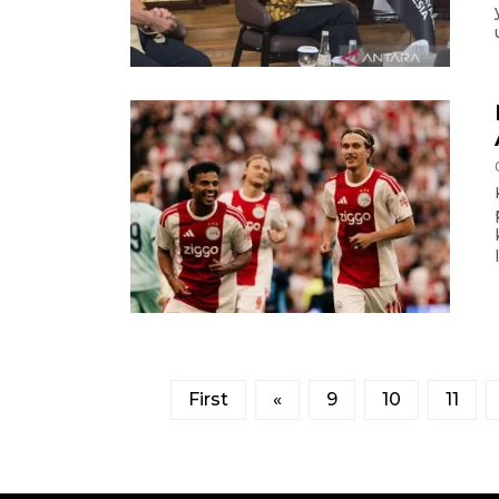
First
«
9
10
11