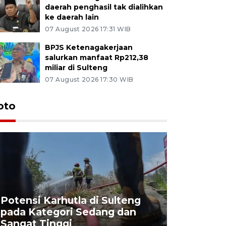
daerah penghasil tak dialihkan
ke daerah lain
07 August 2026 17:31 WIB
BPJS Ketenagakerjaan
salurkan manfaat Rp212,38
miliar di Sulteng
07 August 2026 17:30 WIB
oto
Potensi Karhutla di Sulteng
pada Kategori Sedang dan
Penjuala
Sangat Tinggi
Kemerdek