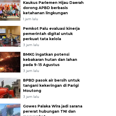
Kaukus Parlemen Hijau Daerah
dorong APBD berbasis
ketahanan lingkungan
1 jam lalu
Pemkot Palu evaluasi kinerja
pemerintah digital untuk
perkuat tata kelola
3 jam lalu
BMKG ingatkan potensi
kebakaran hutan dan lahan
pada 9-15 Agustus
3 jam lalu
BPBD pasok air bersih untuk
tangani kekeringan di Parigi
Moutong
3 jam lalu
Gowes Palaka Wira jadi sarana
pererat hubungan TNI dan