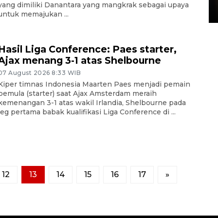
yang dimiliki Danantara yang mangkrak sebagai upaya
15 July 2026 14:08 WIB
untuk memajukan ...
Hasil Liga Conference: Paes starter,
Ajax menang 3-1 atas Shelbourne
07 August 2026 8:33 WIB
Kiper timnas Indonesia Maarten Paes menjadi pemain
pemula (starter) saat Ajax Amsterdam meraih
kemenangan 3-1 atas wakil Irlandia, Shelbourne pada
leg pertama babak kualifikasi Liga Conference di ...
12
13
14
15
16
17
»