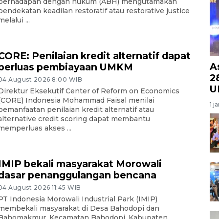
berhadapan dengan hukum (ABH) mengutamakan
pendekatan keadilan restoratif atau restorative justice
melalui ...
CORE: Penilaian kredit alternatif dapat
A
perluas pembiayaan UMKM
28
04 August 2026 8:00 WIB
U
Direktur Eksekutif Center of Reform on Economics
(CORE) Indonesia Mohammad Faisal menilai
1 j
pemanfaatan penilaian kredit alternatif atau
alternative credit scoring dapat membantu
memperluas akses ...
IMIP bekali masyarakat Morowali
dasar penanggulangan bencana
04 August 2026 11:45 WIB
PT Indonesia Morowali Industrial Park (IMIP)
membekali masyarakat di Desa Bahodopi dan
Bahomakmur, Kecamatan Bahodopi, Kabupaten