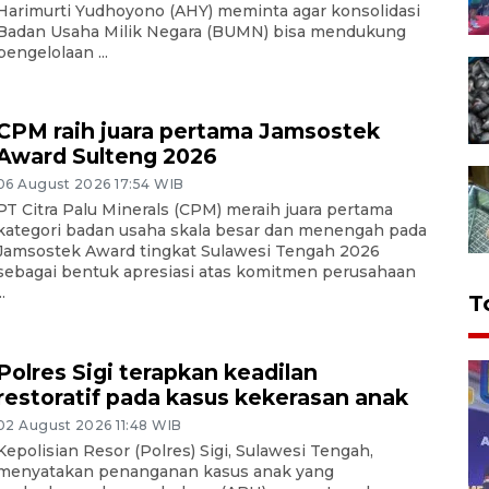
Harimurti Yudhoyono (AHY) meminta agar konsolidasi
Badan Usaha Milik Negara (BUMN) bisa mendukung
pengelolaan ...
CPM raih juara pertama Jamsostek
Award Sulteng 2026
06 August 2026 17:54 WIB
PT Citra Palu Minerals (CPM) meraih juara pertama
kategori badan usaha skala besar dan menengah pada
Jamsostek Award tingkat Sulawesi Tengah 2026
sebagai bentuk apresiasi atas komitmen perusahaan
..
T
Polres Sigi terapkan keadilan
restoratif pada kasus kekerasan anak
02 August 2026 11:48 WIB
Kepolisian Resor (Polres) Sigi, Sulawesi Tengah,
menyatakan penanganan kasus anak yang