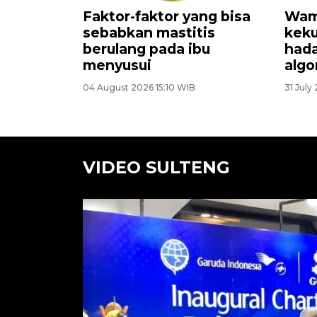
ari rasa
Menjaga saluran cerna
Do
anak demi tumbuh
ke
kembang optimal
si
27 July 2026 9:49 WIB
27 J
VIDEO SULTENG