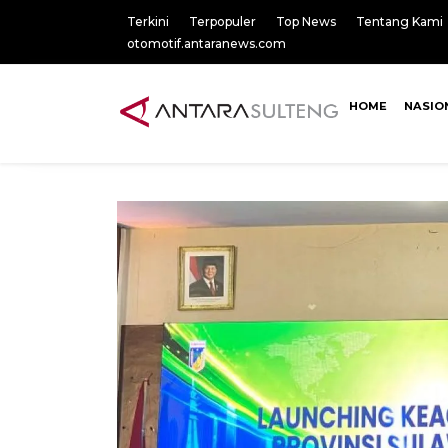
Terkini
Terpopuler
Top News
Tentang Kami
otomotif.antaranews.com
HOME
NASIO