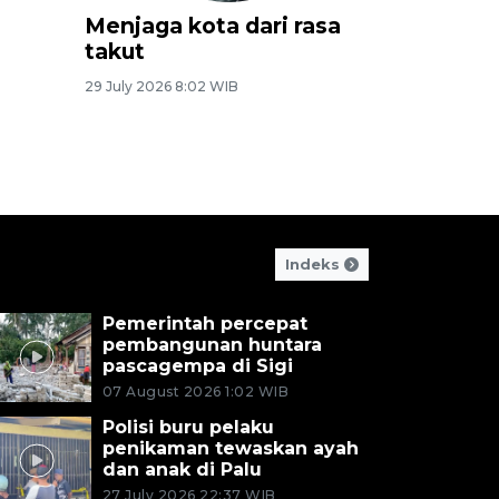
Aming menggali
Perjal
m
pengalaman pribadi
negeri
untuk bintangi film
persen
"Rumah Singgah"
06 August 
24 July 2026 7:38 WIB
Indeks
Pemerintah percepat
pembangunan huntara
pascagempa di Sigi
07 August 2026 1:02 WIB
Polisi buru pelaku
penikaman tewaskan ayah
dan anak di Palu
27 July 2026 22:37 WIB