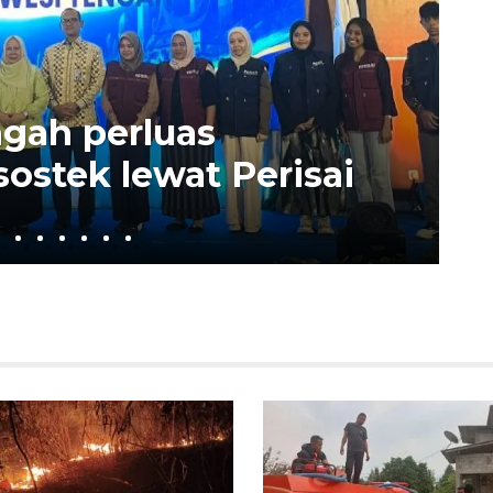
SE
gah perluas
A
ostek lewat Perisai
s
2 ja