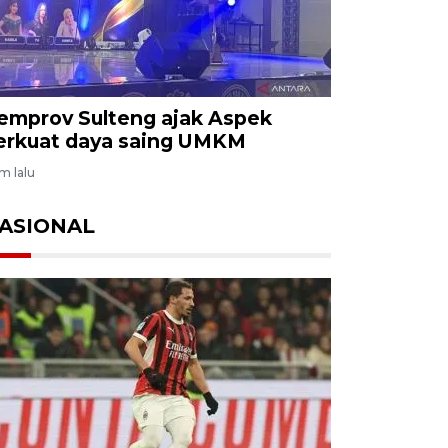
emprov Sulteng ajak Aspek
erkuat daya saing UMKM
am lalu
ASIONAL