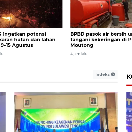
daritas Perempuan Palu
Pembangunan hunian
ingi pekerja migran Sigi
sementara di Palolo da
ait pelanggaran hak
Nokilalaki Sigi rampung
September
lalu
23 jam lalu
Indeks
K