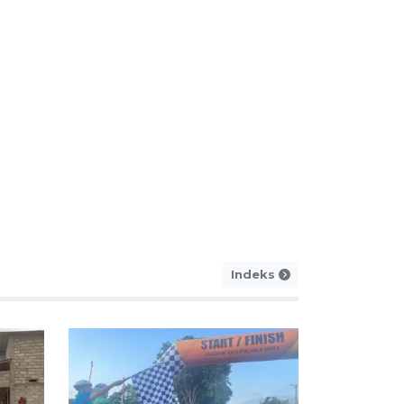
PUTAR SULTENG
spek Sulawesi Tengah fasili
ertifikat halal gratis bagi 
m lalu
Indeks