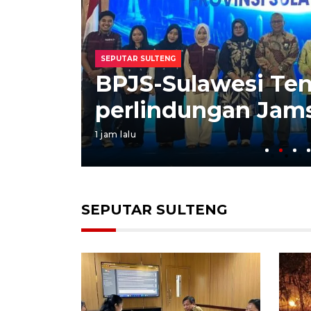
SEPUTAR SULTENG
at
BPJS-Sulawesi Ten
perlindungan Jams
1 jam lalu
SEPUTAR SULTENG