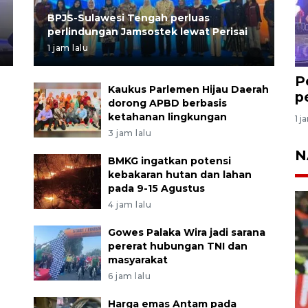
BPJS-Sulawesi Tengah perluas
perlindungan Jamsostek lewat Perisai
1 jam lalu
P
Kaukus Parlemen Hijau Daerah
p
dorong APBD berbasis
ketahanan lingkungan
1 j
3 jam lalu
N
BMKG ingatkan potensi
kebakaran hutan dan lahan
pada 9-15 Agustus
4 jam lalu
Gowes Palaka Wira jadi sarana
pererat hubungan TNI dan
masyarakat
6 jam lalu
Harga emas Antam pada