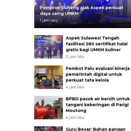
Pemprov Sulteng ajak Aspek perkuat
daya saing UMKM
1 jam lalu
Aspek Sulawesi Tengah
fasilitasi 280 sertifikat halal
gratis bagi UMKM kuliner
2 jam lalu
Pemkot Palu evaluasi kinerja
pemerintah digital untuk
perkuat tata kelola
4 jam lalu
BPBD pasok air bersih untuk
tangani kekeringan di Parigi
Moutong
4 jam lalu
Guru Besar: Bahan pangan