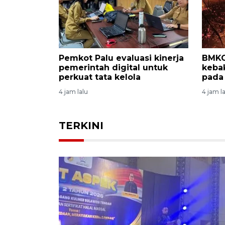
 jadi
Kemenkum Sulteng catat
Soli
bungan TNI
84.374 layanan administrasi
damp
hukum umum hingga Juli
terk
2026
23 jam 
9 jam lalu
TERKINI