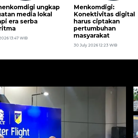
wntime sering jadi
Hal yang perlu
ndala IT yang gunakan
diperhatikan dala
stem digital
mengurus lansia
uly 2026 8:12 WIB
25 July 2026 16:53 WIB