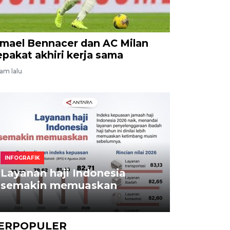
smael Bennacer dan AC Milan
epakat akhiri kerja sama
jam lalu
INFOGRAFIK
Layanan haji Indonesia
semakin memuaskan
ERPOPULER